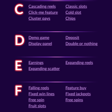
C
Cascading reels
Classic slots
Click-me feature
Cold slot
Cluster pays
Chips
D
Demo game
Deposit
Display panel
Double or nothing
E
Earnings
Expanding reels
Expanding scatter
F
Falling reels
Feature buy
Fixed win lines
Fixed jackpots
Free spin
Free spins
Fruit slots