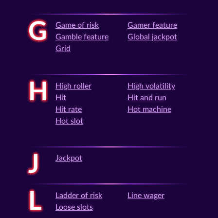
G
Game of risk
Gamer feature
Gamble feature
Global jackpot
Grid
H
High roller
High volatility
Hit
Hit and run
Hit rate
Hot machine
Hot slot
J
Jackpot
L
Ladder of risk
Line wager
Loose slots