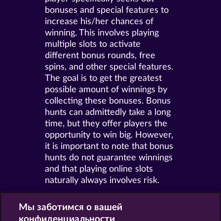
bonuses and special features to
increase his/her chances of
winning. This involves playing
multiple slots to activate
different bonus rounds, free
spins, and other special features.
The goal is to get the greatest
possible amount of winnings by
collecting these bonuses. Bonus
hunts can admittedly take a long
time, but they offer players the
opportunity to win big. However,
it is important to note that bonus
hunts do not guarantee winnings
and that playing online slots
naturally always involves risk.
Мы заботимся о вашей
конфиденциальности