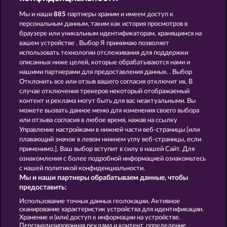
Мы и наши
885
партнеры храним и имеем доступ к
персональным данным, таким как история просмотров в
браузере или уникальным идентификаторам, хранящимся на
ИГРАТЬ БЕСПЛАТНО
вашем устройстве . Выбор Я принимаю позволяет
использовать технологии отслеживания для поддержки
описанных ниже целей, которые обрабатываются нами и
нашими партнерами для предоставления данных. . Выбор
Отклонить все или отзыв вашего согласия отключит их. В
случае отключения трекеров некоторый отображаемый
контент и реклама могут быть для вас неактуальными. Вы
Book of Romeo and Julia
Old Fisherman
можете вызвать данное меню для изменения своего выбора
или отзыва согласия в любое время, нажав на ссылку
Управление настройками в нижней части веб-страницы [или
плавающий значок в левом нижнем углу веб-страницы, если
применимо.]. Ваш выбор вступит в силу в нашей Сайт. Для
ознакомления с более подробной информацией ознакомьтесь
Books and Bulls
Sticky Diamonds
с нашей политикой конфиденциальности.
Мы и наши партнеры обрабатываем данные, чтобы
предоставить:
Использование точных данных геолокации. Активное
сканирование характеристик устройства для идентификации.
Хранение и (или) доступ к информации на устройстве.
Правила
КОНФИДЕНЦИАЛЬНОСТЬ
Персонализированная реклама и контент, определение