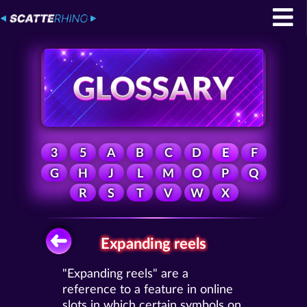
3
5
A
B
C
D
E
F
G
H
J
L
M
O
P
Q
R
S
T
V
W
X
Expanding reels
"Expanding reels" are a
reference to a feature in online
slots in which certain symbols on