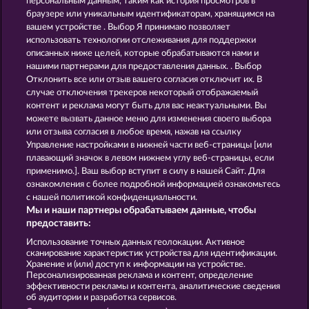
персональным данным, таким как история просмотров в
браузере или уникальным идентификаторам, хранящимся на
ИГРАТЬ БЕСПЛАТНО
вашем устройстве . Выбор Я принимаю позволяет
использовать технологии отслеживания для поддержки
описанных ниже целей, которые обрабатываются нами и
нашими партнерами для предоставления данных. . Выбор
Отклонить все или отзыв вашего согласия отключит их. В
случае отключения трекеров некоторый отображаемый
контент и реклама могут быть для вас неактуальными. Вы
Beautiful Nature
Simply The Best
можете вызвать данное меню для изменения своего выбора
или отзыва согласия в любое время, нажав на ссылку
Управление настройками в нижней части веб-страницы [или
плавающий значок в левом нижнем углу веб-страницы, если
применимо.]. Ваш выбор вступит в силу в нашей Сайт. Для
ознакомления с более подробной информацией ознакомьтесь
Royal Seven
Golden Ei of Moorhuhn
с нашей политикой конфиденциальности.
Мы и наши партнеры обрабатываем данные, чтобы
предоставить:
Использование точных данных геолокации. Активное
сканирование характеристик устройства для идентификации.
Хранение и (или) доступ к информации на устройстве.
Правила
КОНФИДЕНЦИАЛЬНОСТЬ
Персонализированная реклама и контент, определение
эффективности рекламы и контента, аналитические сведения
об аудитории и разработка сервисов.
О компании
Компания
ЧаВо