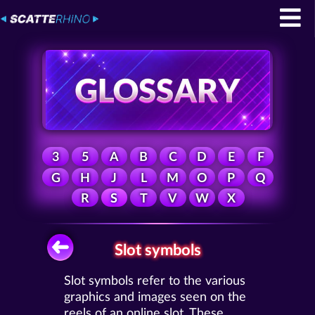
3
5
A
B
C
D
E
F
G
H
J
L
M
O
P
Q
R
S
T
V
W
X
Slot symbols
Slot symbols refer to the various
graphics and images seen on the
reels of an online slot. These