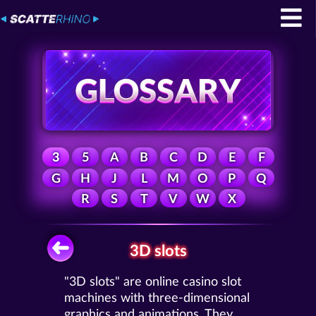
3
5
A
B
C
D
E
F
G
H
J
L
M
O
P
Q
R
S
T
V
W
X
3D slots
"3D slots" are online casino slot
machines with three-dimensional
graphics and animations. They