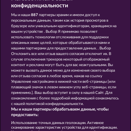
конфиденциальности
Мы и наши
887
партнеры храним и имеем доступ к
персональным данным, таким как история просмотров в
браузере или уникальным идентификаторам, хранящимся на
ИГРАТЬ БЕСПЛАТНО
вашем устройстве . Выбор Я принимаю позволяет
использовать технологии отслеживания для поддержки
описанных ниже целей, которые обрабатываются нами и
нашими партнерами для предоставления данных. . Выбор
Отклонить все или отзыв вашего согласия отключит их. В
случае отключения трекеров некоторый отображаемый
контент и реклама могут быть для вас неактуальными. Вы
Horsemen
Fruits & Wilds 2
можете вызвать данное меню для изменения своего выбора
или отзыва согласия в любое время, нажав на ссылку
Управление настройками в нижней части веб-страницы [или
плавающий значок в левом нижнем углу веб-страницы, если
применимо.]. Ваш выбор вступит в силу в нашей Сайт. Для
ознакомления с более подробной информацией ознакомьтесь
Magic Book 6
Beer Party
с нашей политикой конфиденциальности.
Мы и наши партнеры обрабатываем данные, чтобы
предоставить:
Использование точных данных геолокации. Активное
сканирование характеристик устройства для идентификации.