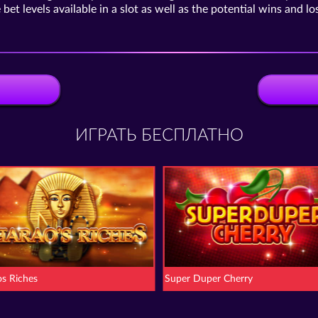
 bet levels available in a slot as well as the potential wins and 
ИГРАТЬ БЕСПЛАТНО
os Riches
Super Duper Cherry