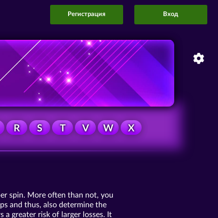
Регистрация
Вход
R
S
T
V
W
X
per spin. More often than not, you
ips and thus, also determine the
 a greater risk of larger losses. It