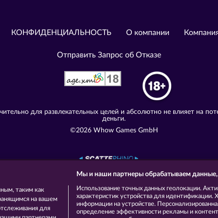
КОНФИДЕНЦИАЛЬНОСТЬ
О компании
Компани
Отправить Запрос об Отказе
ительно для развлекательных целей и абсолютно не влияет на пот
деньги.
©2026 Whow Games GmbH
Мы и наши партнеры обрабатываем данные,
Использование точных данных геолокации. Акти
ным, таким как
характеристик устройства для идентификации. Хр
ранящимся на вашем
информации на устройстве. Персонализированная
отслеживания для
определение эффективности рекламы и контента
 нашими партнерами