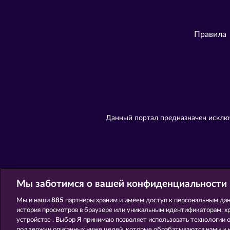
Правила
Данный портал предназначен исключ
Мы заботимся о вашей конфиденциальности
Мы и наши
885
партнеры храним и имеем доступ к персональным дан
история просмотров в браузере или уникальным идентификаторам, х
устройстве . Выбор Я принимаю позволяет использовать технологии 
поддержки описанных ниже целей, которые обрабатываются нами и