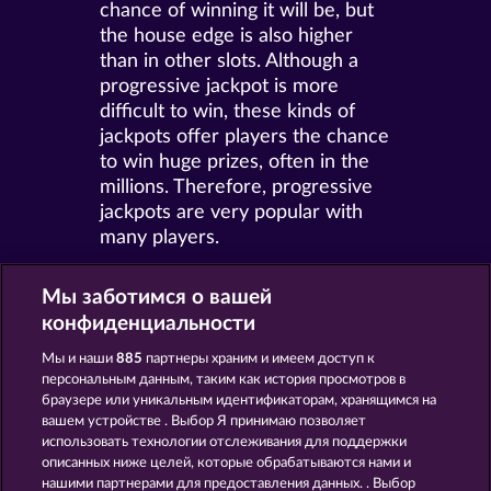
chance of winning it will be, but
the house edge is also higher
than in other slots. Although a
progressive jackpot is more
difficult to win, these kinds of
jackpots offer players the chance
to win huge prizes, often in the
millions. Therefore, progressive
jackpots are very popular with
many players.
Мы заботимся о вашей
конфиденциальности
Мы и наши
885
партнеры храним и имеем доступ к
персональным данным, таким как история просмотров в
браузере или уникальным идентификаторам, хранящимся на
ИГРАТЬ БЕСПЛАТНО
вашем устройстве . Выбор Я принимаю позволяет
использовать технологии отслеживания для поддержки
описанных ниже целей, которые обрабатываются нами и
нашими партнерами для предоставления данных. . Выбор