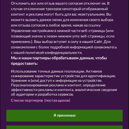
Отклонить все или отзыв вашего согласия отключит их. В
случае отключения трекеров некоторый отображаемый
контент и реклама могут быть для вас неактуальными. Вы
5 Ember Wilds
The Griffin
можете вызвать данное меню для изменения своего выбора
или отзыва согласия в любое время, нажав на ссылку
Управление настройками в нижней части веб-страницы [или
плавающий значок в левом нижнем углу веб-страницы, если
применимо.]. Ваш выбор вступит в силу в нашей Сайт. Для
ознакомления с более подробной информацией ознакомьтесь
Eggciting Fruits - Hold & Spin
Jack Potter & the Book of Dynasties 6
с нашей политикой конфиденциальности.
Мы и наши партнеры обрабатываем данные, чтобы
предоставить:
Использование точных данных геолокации. Активное
сканирование характеристик устройства для идентификации.
Хранение и (или) доступ к информации на устройстве.
Правила
КОНФИДЕНЦИАЛЬНОСТЬ
Персонализированная реклама и контент, определение
эффективности рекламы и контента, аналитические сведения
об аудитории и разработка сервисов.
О компании
Компания
ЧаВо
Список партнеров (поставщиков)
Отправить Запрос об Отказе
Я принимаю