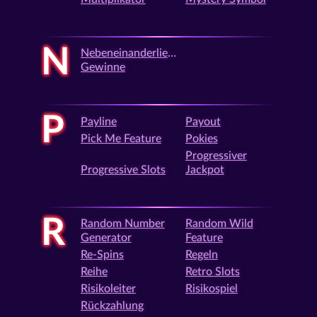
N
Nebeneinanderliegende
Gewinne
P
Payline
Payout
Pick Me Feature
Pokies
Progressiver
Progressive Slots
Jackpot
R
Random Number
Random Wild
Generator
Feature
Re-Spins
Regeln
Reihe
Retro Slots
Risikoleiter
Risikospiel
Rückzahlung