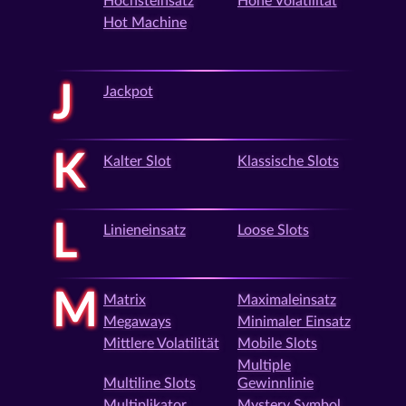
Höchsteinsatz
Hohe Volatilität
Hot Machine
J
Jackpot
K
Kalter Slot
Klassische Slots
L
Linieneinsatz
Loose Slots
M
Matrix
Maximaleinsatz
Megaways
Minimaler Einsatz
Mittlere Volatilität
Mobile Slots
Multiple
Multiline Slots
Gewinnlinie
Multiplikator
Mystery Symbol