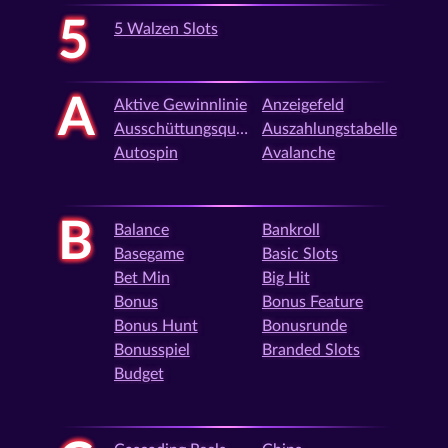
5
5 Walzen Slots
A
Aktive Gewinnlinie
Anzeigefeld
Ausschüttungsquote
Auszahlungstabelle
Autospin
Avalanche
B
Balance
Bankroll
Basegame
Basic Slots
Bet Min
Big Hit
Bonus
Bonus Feature
Bonus Hunt
Bonusrunde
Bonusspiel
Branded Slots
Budget