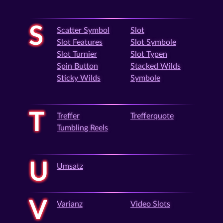
S
Scatter Symbol
Slot
Slot Features
Slot Symbole
Slot Turnier
Slot Typen
Spin Button
Stacked Wilds
Sticky Wilds
Symbole
T
Treffer
Trefferquote
Tumbling Reels
U
Umsatz
V
Varianz
Video Slots