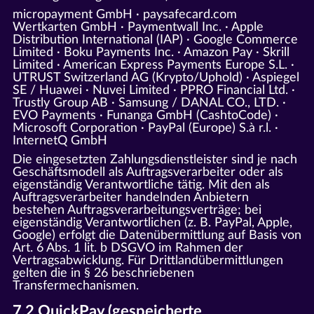
micropayment GmbH · paysafecard.com
Wertkarten GmbH · Paymentwall Inc. · Apple
Distribution International (IAP) · Google Commerce
Limited · Boku Payments Inc. · Amazon Pay · Skrill
Limited · American Express Payments Europe S.L. ·
UTRUST Switzerland AG (Krypto/Uphold) · Aspiegel
SE / Huawei · Nuvei Limited · PPRO Financial Ltd. ·
Trustly Group AB · Samsung / DANAL CO., LTD. ·
EVO Payments · Funanga GmbH (CashtoCode) ·
Microsoft Corporation · PayPal (Europe) S.à r.l. ·
InternetQ GmbH
Die eingesetzten Zahlungsdienstleister sind je nach
Geschäftsmodell als Auftragsverarbeiter oder als
eigenständig Verantwortliche tätig. Mit den als
Auftragsverarbeiter handelnden Anbietern
bestehen Auftragsverarbeitungsverträge; bei
eigenständig Verantwortlichen (z. B. PayPal, Apple,
Google) erfolgt die Datenübermittlung auf Basis von
Art. 6 Abs. 1 lit. b DSGVO im Rahmen der
Vertragsabwicklung. Für Drittlandübermittlungen
gelten die in § 26 beschriebenen
Transfermechanismen.
7.2 QuickPay (gespeicherte