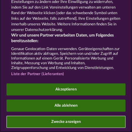
betrifft,
Einstellungen zu ändern oder Ihre Einwilligung zu widerrufen,
indem Sie auf den Link Voreinstellungen verwalten am unteren
Sie bei Erhebung der E-Mail-Adresse auf die
Rand der Webseite klicken [oder das schwebende Symbol unten
Widerspruchsmöglichkeit hingewiesen wurden, und
links auf der Webseite, falls zutreffend]. Ihre Einstellungen gelten
Sie dem Empfang nicht widersprochen haben.
innerhalb unseres Website. Weitere Informationen finden Sie in
unserer Datenschutzerklärung.
Rechtsgrundlage: Art. 6 Abs. 1 lit. f DSGVO i. V. m. §
Wir und unsere Partner verarbeiten Daten, um Folgendes
7 Abs. 3 UWG.
bereitzustellen:
Widerspruch: Jederzeit über den Abmelde-Link in
jeder E-Mail, in den Kontoeinstellungen oder per E-
Genaue Geolocation-Daten verwenden. Geräteeigenschaften zur
Identifikation aktiv abfragen. Speichern von und/oder Zugriff auf
Mail an service@whow.net.
Informationen auf einem Gerät. Personalisierte Werbung und
Inhalte, Messung von Werbung und Inhalten,
13.1.4 Einmalige Einwilligungsabfrage
Zielgruppenforschung und Entwicklung von Dienstleistungen.
(Re-Permissioning)
Liste der Partner (Lieferanten)
Nutzern ohne nachgewiesene Einwilligung und
ohne Kaufhistorie, auf die § 7 Abs. 3 UWG gestützt
Akzeptieren
werden könnte, senden wir einmalig eine E-Mail zur
Einwilligungsbestätigung. Diese E-Mail enthält keine
werblichen Inhalte. Nutzer, die ihre Einwilligung
Alle ablehnen
nicht bestätigen, werden aus der
Marketingkommunikation entfernt.
Rechtsgrundlage: Art. 6 Abs. 1 lit. f DSGVO.
Zwecke anzeigen
13.2 Push-Benachrichtigungen