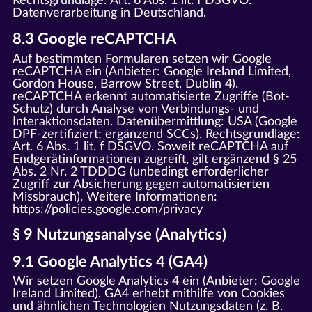
Rechtsgrundlage: Art. 6 Abs. 1 lit. f DSGVO.
Datenverarbeitung in Deutschland.
8.3 Google reCAPTCHA
Auf bestimmten Formularen setzen wir Google
reCAPTCHA ein (Anbieter: Google Ireland Limited,
Gordon House, Barrow Street, Dublin 4).
reCAPTCHA erkennt automatisierte Zugriffe (Bot-
Schutz) durch Analyse von Verbindungs- und
Interaktionsdaten. Datenübermittlung: USA (Google
DPF-zertifiziert; ergänzend SCCs). Rechtsgrundlage:
Art. 6 Abs. 1 lit. f DSGVO. Soweit reCAPTCHA auf
Endgerätinformationen zugreift, gilt ergänzend § 25
Abs. 2 Nr. 2 TDDDG (unbedingt erforderlicher
Zugriff zur Absicherung gegen automatisierten
Missbrauch). Weitere Informationen:
https://policies.google.com/privacy
§ 9 Nutzungsanalyse (Analytics)
9.1 Google Analytics 4 (GA4)
Wir setzen Google Analytics 4 ein (Anbieter: Google
Ireland Limited). GA4 erhebt mithilfe von Cookies
und ähnlichen Technologien Nutzungsdaten (z. B.