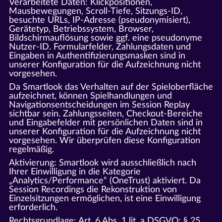
Verarbeitete Daten: Klickpositionen,
Mausbewegungen, Scroll-Tiefe, Sitzungs-ID,
besuchte URLs, IP-Adresse (pseudonymisiert),
Gerätetyp, Betriebssystem, Browser,
Bildschirmauflösung sowie ggf. eine pseudonyme
Nutzer-ID. Formularfelder, Zahlungsdaten und
Eingaben in Authentifizierungsmasken sind in
unserer Konfiguration für die Aufzeichnung nicht
vorgesehen.
Da Smartlook das Verhalten auf der Spieloberfläche
aufzeichnet, können Spielhandlungen und
Navigationsentscheidungen im Session Replay
sichtbar sein. Zahlungsseiten, Checkout-Bereiche
und Eingabefelder mit persönlichen Daten sind in
unserer Konfiguration für die Aufzeichnung nicht
vorgesehen. Wir überprüfen diese Konfiguration
regelmäßig.
Aktivierung: Smartlook wird ausschließlich nach
Ihrer Einwilligung in die Kategorie
„Analytics/Performance“ (OneTrust) aktiviert. Da
Session Recordings die Rekonstruktion von
Einzelsitzungen ermöglichen, ist eine Einwilligung
erforderlich.
Rechtsgrundlage: Art. 6 Abs. 1 lit. a DSGVO; § 25