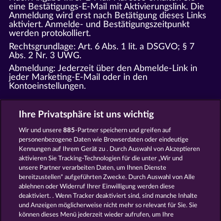
eine Bestätigungs-E-Mail mit Aktivierungslink. Die
Anmeldung wird erst nach Betätigung dieses Links
aktiviert. Anmelde- und Bestätigungszeitpunkt
werden protokolliert.
Rechtsgrundlage: Art. 6 Abs. 1 lit. a DSGVO; § 7
Abs. 2 Nr. 3 UWG.
Abmeldung: Jederzeit über den Abmelde-Link in
jeder Marketing-E-Mail oder in den
Kontoeinstellungen.
13.1.3 Bestandskundenkommunikation
Ihre Privatsphäre ist uns wichtig
Wenn Sie bei uns virtuelle Währung erworben oder
kostenpflichtige In-Game-Inhalte genutzt haben,
Wir und unsere
885
-Partner speichern und greifen auf
können wir Ihnen auf Basis des
personenbezogene Daten wie Browserdaten oder eindeutige
Bestandskundenprivilegs (§ 7 Abs. 3 UWG) E-Mails
Kennungen auf Ihrem Gerät zu . Durch Auswahl von Akzeptieren
zu eigenen, gleichartigen Angeboten zusenden (In-
aktivieren Sie Tracking-Technologien für die unter „Wir und
Game-Aktionen, Events, neue Spielinhalte,
unsere Partner verarbeiten Daten, um Ihnen Dienste
Sonderangebote), sofern:
bereitzustellen“ aufgeführten Zwecke. Durch Auswahl von Alle
Ihre E-Mail-Adresse im Zusammenhang mit dem
ablehnen oder Widerruf Ihrer Einwilligung werden diese
Kauf erhoben wurde,
deaktiviert. . Wenn Tracker deaktiviert sind, sind manche Inhalte
die Kommunikation ausschließlich eigene,
und Anzeigen möglicherweise nicht mehr so ​​relevant für Sie. Sie
gleichartige Angebote der WHOW Games GmbH
können dieses Menü jederzeit wieder aufrufen, um Ihre