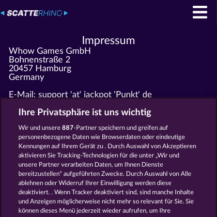
Impressum
Whow Games GmbH
Bohnenstraße 2
20457 Hamburg
Germany
E-Mail: support 'at' jackpot 'Punkt' de
Telefon: +49 '0'40 609 4372 30
Fax: +49 '0'40 609 4372 31
Ihre Privatsphäre ist uns wichtig
Spannende Marketinganfragen gerne an marketing
'at' whow 'dot' net schicken!
Wir und unsere
887
-Partner speichern und greifen auf
personenbezogene Daten wie Browserdaten oder eindeutige
Kennungen auf Ihrem Gerät zu . Durch Auswahl von Akzeptieren
Eingetragen beim: Amtsgericht Hamburg HRB 126
aktivieren Sie Tracking-Technologien für die unter „Wir und
959
unsere Partner verarbeiten Daten, um Ihnen Dienste
Geschäftsführer: Giovanni Valeriota, Jaeyoung Choi
bereitzustellen“ aufgeführten Zwecke. Durch Auswahl von Alle
USt-IdNr: DE294031346
ablehnen oder Widerruf Ihrer Einwilligung werden diese
deaktiviert. . Wenn Tracker deaktiviert sind, sind manche Inhalte
und Anzeigen möglicherweise nicht mehr so ​​relevant für Sie. Sie
AGB
Datenschutz
Impressum
können dieses Menü jederzeit wieder aufrufen, um Ihre