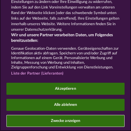
Einstellungen zu ändern oder Ihre Einwilligung zu widerrufen,
indem Sie auf den Link Voreinstellungen verwalten am unteren
Unternehmensseite
FAQ
Rand der Webseite klicken [oder das schwebende Symbol unten
links auf der Webseite, falls zutreffend]. Ihre Einstellungen gelten
Widerruf einreichen
innerhalb unseres Website. Weitere Informationen finden Sie in
unserer Datenschutzerklärung.
Wir und unsere Partner verarbeiten Daten, um Folgendes
bereitzustellen:
Genaue Geolocation-Daten verwenden. Geräteeigenschaften zur
Identifikation aktiv abfragen. Speichern von und/oder Zugriff auf
Social Casino Spiele dienen der reinen Unterhaltung
Informationen auf einem Gerät. Personalisierte Werbung und
und haben keinen Einfluss auf mögliche künftige
Inhalte, Messung von Werbung und Inhalten,
Erfolge bei Glücksspielen mit Geldeinsatz.
Zielgruppenforschung und Entwicklung von Dienstleistungen.
©2026 Whow Games GmbH
Liste der Partner (Lieferanten)
Akzeptieren
Alle ablehnen
Zwecke anzeigen