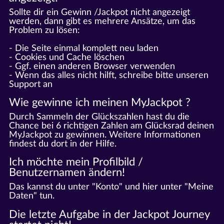
Sollte dir ein Gewinn /Jackpot nicht angezeigt
werden, dann gibt es mehrere Ansätze, um das
Problem zu lösen:
- Die Seite einmal komplett neu laden
- Cookies und Cache löschen
- Ggf. einen anderen Browser verwenden
- Wenn das alles nicht hilft, schreibe bitte unseren
Support an
Wie gewinne ich meinen MyJackpot ?
Durch Sammeln der Glückszahlen hast du die
Chance bei 6 richtigen Zahlen am Glücksrad deinen
MyJackpot zu gewinnen. Weitere Informationen
findest du dort in der Hilfe.
Ich möchte mein Profilbild /
Benutzernamen ändern!
Das kannst du unter "Konto" und hier unter "Meine
Daten" tun.
Die letzte Aufgabe in der Jackpot Journey