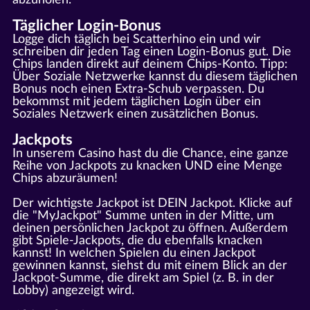
Täglicher Login-Bonus
Logge dich täglich bei Scatterhino ein und wir
schreiben dir jeden Tag einen Login-Bonus gut. Die
Chips landen direkt auf deinem Chips-Konto. Tipp:
Über Soziale Netzwerke kannst du diesem täglichen
Bonus noch einen Extra-Schub verpassen. Du
bekommst mit jedem täglichen Login über ein
Soziales Netzwerk einen zusätzlichen Bonus.
Jackpots
In unserem Casino hast du die Chance, eine ganze
Reihe von Jackpots zu knacken UND eine Menge
Chips abzuräumen!
Der wichtigste Jackpot ist DEIN Jackpot. Klicke auf
die "MyJackpot" Summe unten in der Mitte, um
deinen persönlichen Jackpot zu öffnen. Außerdem
gibt Spiele-Jackpots, die du ebenfalls knacken
kannst! In welchen Spielen du einen Jackpot
gewinnen kannst, siehst du mit einem Blick an der
Jackpot-Summe, die direkt am Spiel (z. B. in der
Lobby) angezeigt wird.