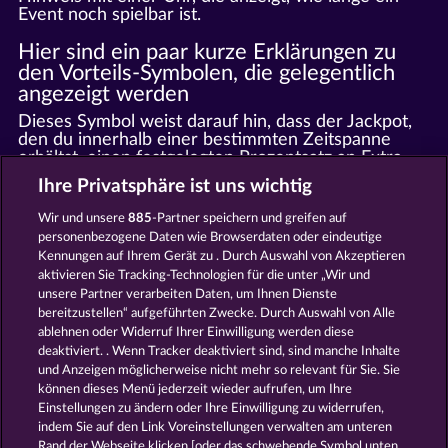
Event noch spielbar ist.
Hier sind ein paar kurze Erklärungen zu
den Vorteils-Symbolen, die gelegentlich
angezeigt werden
Dieses Symbol weist darauf hin, dass der Jackpot,
den du innerhalb einer bestimmten Zeitspanne
erhältst, einen festgelegten Prozentsatz an Extra-
Chips liefert.
Ihre Privatsphäre ist uns wichtig
Wann immer du dieses Symbol siehst, weißt du,
dass du doppelt so viele XP bei jedem Dreh
Wir und unsere
885
-Partner speichern und greifen auf
erhältst.
personenbezogene Daten wie Browserdaten oder eindeutige
Wenn dieser Vorteil aktiv ist, erhältst du 10% auf
Kennungen auf Ihrem Gerät zu . Durch Auswahl von Akzeptieren
alle Chips-Käufe, die du tätigst.
aktivieren Sie Tracking-Technologien für die unter „Wir und
Dieses Symbol steht für Treue-Punkte. Sammle
unsere Partner verarbeiten Daten, um Ihnen Dienste
diese Punkte, um deinen Treue-Status zu
bereitzustellen“ aufgeführten Zwecke. Durch Auswahl von Alle
verbessern und zusätzliche Vorteile freizuschalten.
ablehnen oder Widerruf Ihrer Einwilligung werden diese
deaktiviert. . Wenn Tracker deaktiviert sind, sind manche Inhalte
HILFE
und Anzeigen möglicherweise nicht mehr so ​​relevant für Sie. Sie
Solltest eine deiner Fragen hier nicht beantwortet
können dieses Menü jederzeit wieder aufrufen, um Ihre
worden sein oder du weitere Hilfe benötigst,
Einstellungen zu ändern oder Ihre Einwilligung zu widerrufen,
wende dich gerne an die folgende E-Mail-Adresse:
indem Sie auf den Link Voreinstellungen verwalten am unteren
support 'at' jackpot 'Punkt' de
Rand der Webseite klicken [oder das schwebende Symbol unten