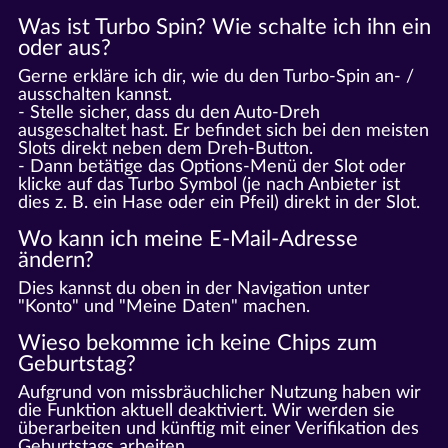
Was ist Turbo Spin? Wie schalte ich ihn ein
oder aus?
Gerne erkläre ich dir, wie du den Turbo-Spin an- /
ausschalten kannst.
- Stelle sicher, dass du den Auto-Dreh
ausgeschaltet hast. Er befindet sich bei den meisten
Slots direkt neben dem Dreh-Button.
- Dann betätige das Options-Menü der Slot oder
klicke auf das Turbo Symbol (je nach Anbieter ist
dies z. B. ein Hase oder ein Pfeil) direkt in der Slot.
Wo kann ich meine E-Mail-Adresse
ändern?
Dies kannst du oben in der Navigation unter
"Konto" und "Meine Daten" machen.
Wieso bekomme ich keine Chips zum
Geburtstag?
Aufgrund von missbräuchlicher Nutzung haben wir
die Funktion aktuell deaktiviert. Wir werden sie
überarbeiten und künftig mit einer Verifikation des
Geburtstags arbeiten.