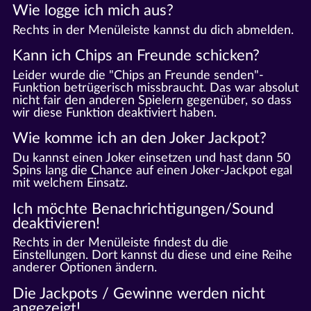
Wie logge ich mich aus?
Rechts in der Menüleiste kannst du dich abmelden.
Kann ich Chips an Freunde schicken?
Leider wurde die "Chips an Freunde senden"-
Funktion betrügerisch missbraucht. Das war absolut
nicht fair den anderen Spielern gegenüber, so dass
wir diese Funktion deaktiviert haben.
Wie komme ich an den Joker Jackpot?
Du kannst einen Joker einsetzen und hast dann 50
Spins lang die Chance auf einen Joker-Jackpot egal
mit welchem Einsatz.
Ich möchte Benachrichtigungen/Sound
deaktivieren!
Rechts in der Menüleiste findest du die
Einstellungen. Dort kannst du diese und eine Reihe
anderer Optionen ändern.
Die Jackpots / Gewinne werden nicht
angezeigt!