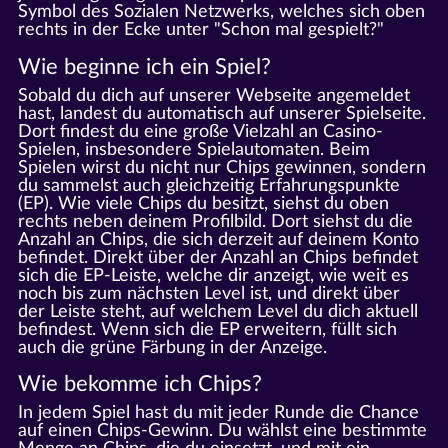
Symbol des Sozialen Netzwerks, welches sich oben
rechts in der Ecke unter "Schon mal gespielt?"
Wie beginne ich ein Spiel?
Sobald du dich auf unserer Webseite angemeldet
hast, landest du automatisch auf unserer Spielseite.
Dort findest du eine große Vielzahl an Casino-
Spielen, insbesondere Spielautomaten. Beim
Spielen wirst du nicht nur Chips gewinnen, sondern
du sammelst auch gleichzeitig Erfahrungspunkte
(EP). Wie viele Chips du besitzt, siehst du oben
rechts neben deinem Profilbild. Dort siehst du die
Anzahl an Chips, die sich derzeit auf deinem Konto
befindet. Direkt über der Anzahl an Chips befindet
sich die EP-Leiste, welche dir anzeigt, wie weit es
noch bis zum nächsten Level ist, und direkt über
der Leiste steht, auf welchem Level du dich aktuell
befindest. Wenn sich die EP erweitern, füllt sich
auch die grüne Färbung in der Anzeige.
Wie bekomme ich Chips?
In jedem Spiel hast du mit jeder Runde die Chance
auf einen Chips-Gewinn. Du wählst eine bestimmte