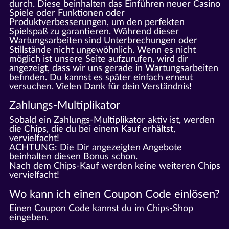
durch. Diese beinhalten das Einführen neuer Casino
Spiele oder Funktionen oder
Produktverbesserungen, um den perfekten
Spielspaß zu garantieren. Während dieser
Wartungsarbeiten sind Unterbrechungen oder
Stillstände nicht ungewöhnlich. Wenn es nicht
möglich ist unsere Seite aufzurufen, wird dir
angezeigt, dass wir uns gerade in Wartungsarbeiten
befinden. Du kannst es später einfach erneut
versuchen. Vielen Dank für dein Verständnis!
Zahlungs-Multiplikator
Sobald ein Zahlungs-Multiplikator aktiv ist, werden
die Chips, die du bei einem Kauf erhältst,
vervielfacht!
ACHTUNG: Die Dir angezeigten Angebote
beinhalten diesen Bonus schon.
Nach dem Chips-Kauf werden keine weiteren Chips
vervielfacht!
Wo kann ich einen Coupon Code einlösen?
Einen Coupon Code kannst du im Chips-Shop
eingeben.