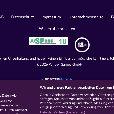
GB
Datenschutz
Impressum
Unternehmensseite
F
Widerruf einreichen
einen Unterhaltung und haben keinen Einfluss auf mögliche künftige Erfol
©2026 Whow Games GmbH
Wir und unsere Partner verarbeiten Daten, um F
Genaue Geolocation-Daten verwenden. Geräteeigens
e Daten wie
abfragen. Speichern von und/oder Zugriff auf Infor
swahl von
Personalisierte Werbung und Inhalte, Messung von
unsere Partner
Zielgruppenforschung und Entwicklung von Dienstl
cke. Durch Auswahl
Liste der Partner (Lieferanten)