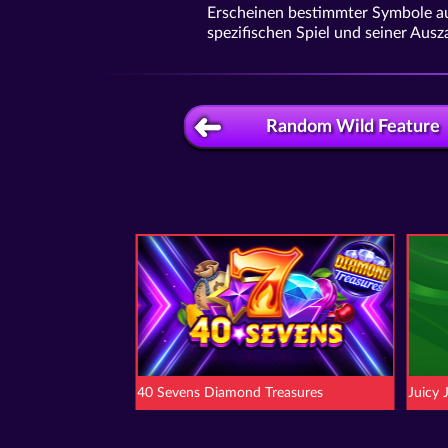
Erscheinen bestimmter Symbole a
spezifischen Spiel und seiner Ausza
Random Wild Feature
40 Sevens Diamond Treasures
Juicy 