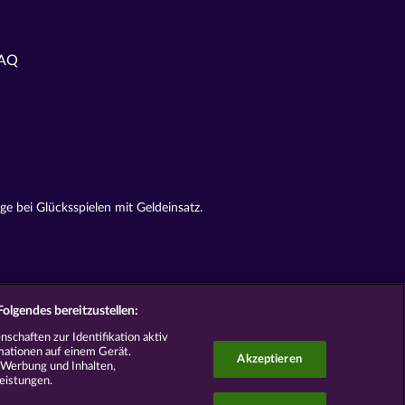
AQ
ge bei Glücksspielen mit Geldeinsatz.
olgendes bereitzustellen:
chaften zur Identifikation aktiv
mationen auf einem Gerät.
Akzeptieren
 Werbung und Inhalten,
eistungen.