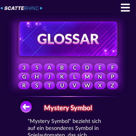
3
5
A
B
C
D
E
F
G
H
J
K
L
M
N
P
R
S
T
U
V
W
X
Z
Mystery Symbol
"Mystery Symbol" bezieht sich
auf ein besonderes Symbol in
Spielautomaten, das sich