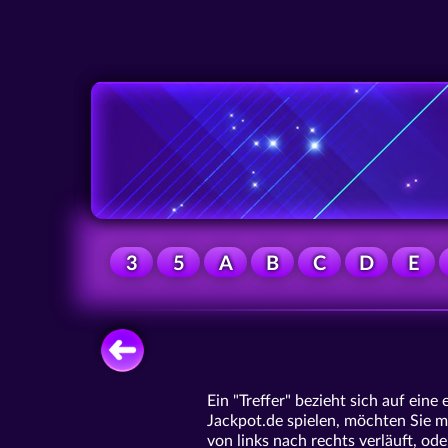
3
5
A
B
C
D
E
Ein "Treffer" bezieht sich auf ei
Jackpot.de spielen, möchten Sie mög
von links nach rechts verläuft, o