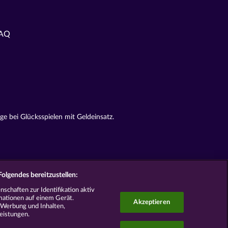
AQ
ge bei Glücksspielen mit Geldeinsatz.
olgendes bereitzustellen:
chaften zur Identifikation aktiv
mationen auf einem Gerät.
Akzeptieren
 Werbung und Inhalten,
eistungen.