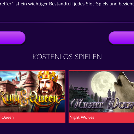
reffer" ist ein wichtiger Bestandteil jedes Slot-Spiels und bezie
KOSTENLOS SPIELEN
& Queen
Night Wolves