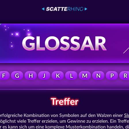
F
G
H
J
K
L
M
N
P
R
Treffer
ne erfolgreiche Kombination von Symbolen auf den Walzen einer
Sl
lichst viele Treffer erzielen, um Gewinne zu erzielen. Ein Treffer
der es kann sich um eine komplexe Musterkombination handeln, d