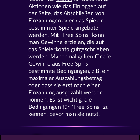
Aktionen wie das Einloggen auf
der Seite, das Abschließen von
Einzahlungen oder das Spielen
bestimmter Spiele angeboten
werden. Mit "Free Spins" kann
man Gewinne erzielen, die auf
das Spielerkonto gutgeschrieben
werden. Manchmal gelten für die
Gewinne aus Free Spins
bestimmte Bedingungen, z.B. ein
maximaler Auszahlungsbetrag
oder dass sie erst nach einer
Einzahlung ausgezahlt werden
können. Es ist wichtig, die
Bedingungen für "Free Spins" zu
kennen, bevor man sie nutzt.