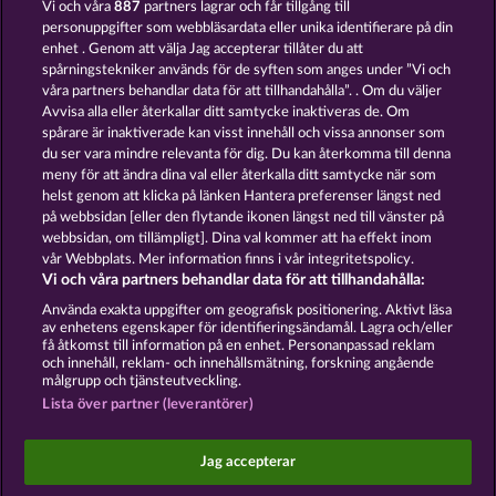
DIAMOND
Vi och våra
887
partners lagrar och får tillgång till
TREASURES
personuppgifter som webbläsardata eller unika identifierare på din
enhet . Genom att välja Jag accepterar tillåter du att
spårningstekniker används för de syften som anges under ”Vi och
våra partners behandlar data för att tillhandahålla”. . Om du väljer
Avvisa alla eller återkallar ditt samtycke inaktiveras de. Om
spårare är inaktiverade kan visst innehåll och vissa annonser som
PIGGY KINGS
du ser vara mindre relevanta för dig. Du kan återkomma till denna
meny för att ändra dina val eller återkalla ditt samtycke när som
helst genom att klicka på länken Hantera preferenser längst ned
Användarvillkor
Sekretesspolicy
Avtryck
på webbsidan [eller den flytande ikonen längst ned till vänster på
webbsidan, om tillämpligt]. Dina val kommer att ha effekt inom
Om Företaget
FAQ
vår Webbplats. Mer information finns i vår integritetspolicy.
Vi och våra partners behandlar data för att tillhandahålla:
Skicka in en begäran om att ångra köpet
Använda exakta uppgifter om geografisk positionering. Aktivt läsa
av enhetens egenskaper för identifieringsändamål. Lagra och/eller
få åtkomst till information på en enhet. Personanpassad reklam
och innehåll, reklam- och innehållsmätning, forskning angående
målgrupp och tjänsteutveckling.
Lista över partner (leverantörer)
Sociala casinospel är endast avsedda för
underhållningsändamål och har absolut inget
Jag accepterar
inflytande på eventuell framtida framgång i spel