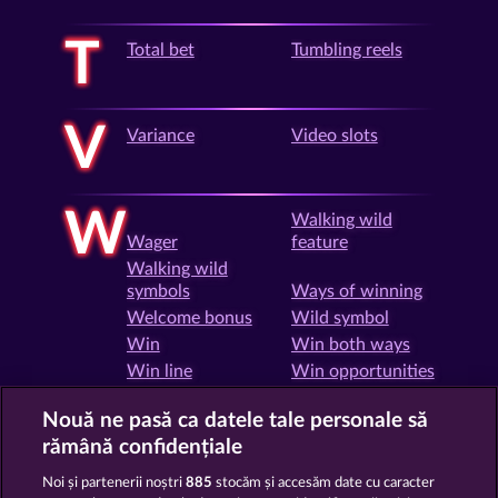
T
Total bet
Tumbling reels
V
Variance
Video slots
W
Walking wild
Wager
feature
Walking wild
symbols
Ways of winning
Welcome bonus
Wild symbol
Win
Win both ways
Win line
Win opportunities
Win plan
Win symbols
Nouă ne pasă ca datele tale personale să
Winning
rămână confidențiale
combination
Winnings table
Noi și partenerii noștri
885
stocăm și accesăm date cu caracter