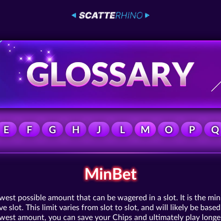
E
F
G
H
J
L
M
O
P
Q
MinBet
owest possible amount that can be wagered in a slot. It is the 
 slot. This limit varies from slot to slot, and will likely be base
owest amount, you can save your Chips and ultimately play longe