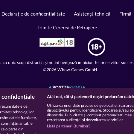
Declarație de confidențialitate
Asistență tehnică
Firmă
Trimite Cererea de Retragere
 ca unic scop distracția și nu influențează în niciun fel orice viitor succes 
©2026 Whow Games GmbH
 confidențiale
Atât noi, cât și partenerii noștri prelucrăm datel
Utilizarea unor date precise de geolocație. Scanarea a
precum datele de
dispozitivului pentru identificare. Stocarea și/sau a
ermiteți tehnologiilor
dispozitiv. Publicitate și conținut personalizat, măsură
ucrăm datele furnizate,
cercetarea audienței și dezvoltarea serviciilor.
ă consimțământul, le
Listă parteneri (furnizori)
 ca o parte din