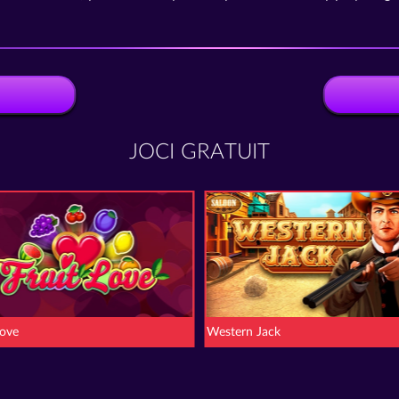
JOCI GRATUIT
Love
Western Jack