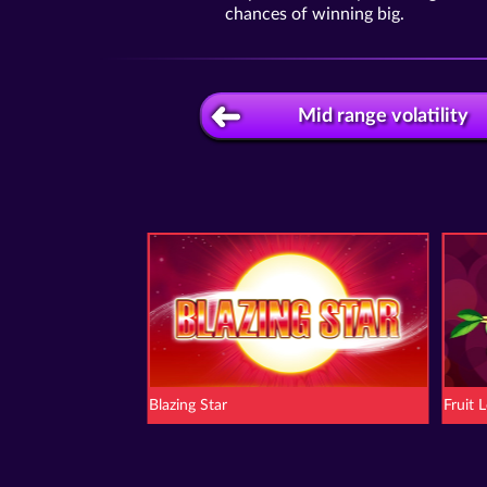
chances of winning big.
Mid range volatility
Blazing Star
Fruit 