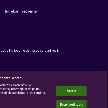
Întrebări frecvente
posibil la jocurile de noroc cu bani reali.
e pentru a oferi:
ctivă a caracteristicilor
ccesarea informațiilor de pe un
Accept
tori ale publicității și de conținut,
Respingeți toate