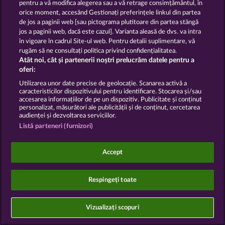
pentru a vă modifica alegerea sau a vă retrage consimțământul, în
Declarație de confidențialitate
orice moment, accesând Gestionați preferințele linkul din partea
de jos a paginii web [sau pictograma plutitoare din partea stângă
Asistență tehnică
Firmă
jos a paginii web, dacă este cazul]. Varianta aleasă de dvs. va intra
în vigoare în cadrul Site-ul web. Pentru detalii suplimentare, vă
Întrebări frecvente
rugăm să ne consultați politica privind confidențialitatea.
Atât noi, cât și partenerii noștri prelucrăm datele pentru a
oferi:
Trimite Cererea de Retragere
Utilizarea unor date precise de geolocație. Scanarea activă a
caracteristicilor dispozitivului pentru identificare. Stocarea și/sau
accesarea informațiilor de pe un dispozitiv. Publicitate și conținut
personalizat, măsurători ale publicității și de conținut, cercetarea
audienței și dezvoltarea serviciilor.
Listă parteneri (furnizori)
Jocurile din cazinoul de socializare au ca unic scop
distracția și nu influențează în niciun fel orice viitor
succes posibil la jocurile de noroc cu bani reali.
Accept
©2026 Whow Games GmbH
Respingeți toate
Vizualizați scopuri