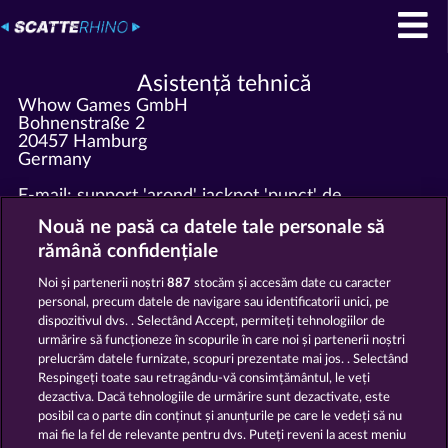
Asistență tehnică
Whow Games GmbH
Bohnenstraße 2
20457 Hamburg
Germany
E-mail: support 'arond' jackpot 'punct' de
Telefon: +49 '0'40 609 4372 30
Nouă ne pasă ca datele tale personale să
Fax: +49 '0'40 609 4372 31
Trimite toate cererile interesante de marketing la
rămână confidențiale
marketing 'at' whow 'dot' net!
Noi și partenerii noștri
887
stocăm și accesăm date cu caracter
personal, precum datele de navigare sau identificatorii unici, pe
Înregistrat la Amtsgericht Hamburg HRB 126 959
dispozitivul dvs. . Selectând Accept, permiteți tehnologiilor de
Director general: Giovanni Valeriota, Jaeyoung Choi
urmărire să funcționeze în scopurile în care noi și partenerii noștri
ID fiscal: DE294031346
prelucrăm datele furnizate, scopuri prezentate mai jos. . Selectând
Respingeți toate sau retragându-vă consimțământul, le veți
dezactiva. Dacă tehnologiile de urmărire sunt dezactivate, este
Termeni și condiții
posibil ca o parte din conținut și anunțurile pe care le vedeți să nu
mai fie la fel de relevante pentru dvs. Puteți reveni la acest meniu