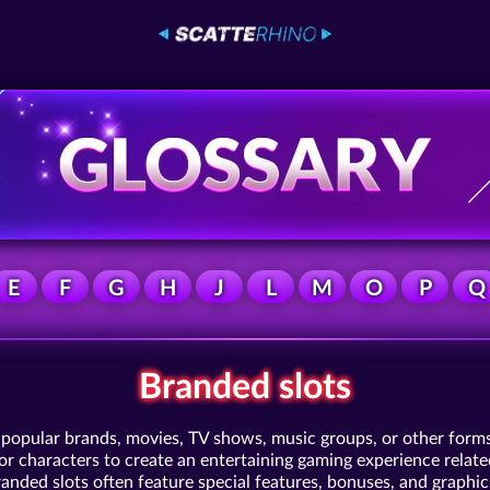
E
F
G
H
J
L
M
O
P
Q
Branded slots
n popular brands, movies, TV shows, music groups, or other forms
r characters to create an entertaining gaming experience relat
randed slots often feature special features, bonuses, and graphic