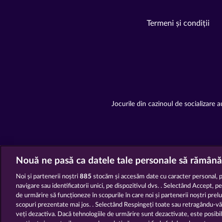
Termeni și condiții
Jocurile din cazinoul de socializare au
Nouă ne pasă ca datele tale personale să rămână
Noi și partenerii noștri
885
stocăm și accesăm date cu caracter personal, 
navigare sau identificatorii unici, pe dispozitivul dvs. . Selectând Accept, p
de urmărire să funcționeze în scopurile în care noi și partenerii noștri prel
scopuri prezentate mai jos. . Selectând Respingeți toate sau retragându-v
veți dezactiva. Dacă tehnologiile de urmărire sunt dezactivate, este posibil