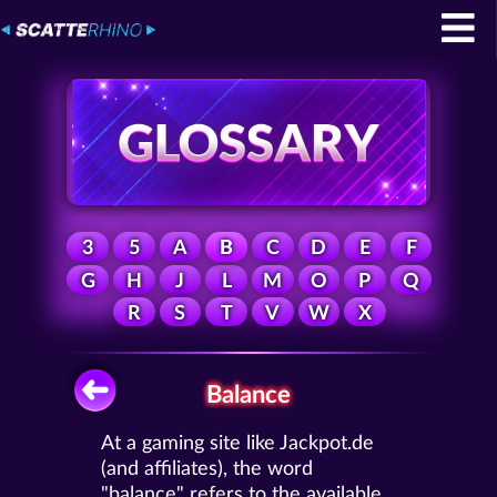
3
5
A
B
C
D
E
F
G
H
J
L
M
O
P
Q
R
S
T
V
W
X
Balance
At a gaming site like Jackpot.de
(and affiliates), the word
"balance" refers to the available