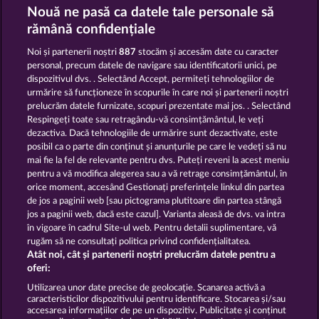
Nouă ne pasă ca datele tale personale să
rămână confidențiale
Ramses Book
Fancy Fruits
Noi și partenerii noștri
887
stocăm și accesăm date cu caracter
personal, precum datele de navigare sau identificatorii unici, pe
dispozitivul dvs. . Selectând Accept, permiteți tehnologiilor de
urmărire să funcționeze în scopurile în care noi și partenerii noștri
prelucrăm datele furnizate, scopuri prezentate mai jos. . Selectând
Respingeți toate sau retragându-vă consimțământul, le veți
Explodiac Maxi Play
King of the Jungle
dezactiva. Dacă tehnologiile de urmărire sunt dezactivate, este
posibil ca o parte din conținut și anunțurile pe care le vedeți să nu
mai fie la fel de relevante pentru dvs. Puteți reveni la acest meniu
pentru a vă modifica alegerea sau a vă retrage consimțământul, în
orice moment, accesând Gestionați preferințele linkul din partea
de jos a paginii web [sau pictograma plutitoare din partea stângă
Termeni și condiții
jos a paginii web, dacă este cazul]. Varianta aleasă de dvs. va intra
în vigoare în cadrul Site-ul web. Pentru detalii suplimentare, vă
rugăm să ne consultați politica privind confidențialitatea.
Declarație de confidențialitate
Atât noi, cât și partenerii noștri prelucrăm datele pentru a
oferi:
Asistență tehnică
Firmă
Utilizarea unor date precise de geolocație. Scanarea activă a
caracteristicilor dispozitivului pentru identificare. Stocarea și/sau
Întrebări frecvente
accesarea informațiilor de pe un dispozitiv. Publicitate și conținut