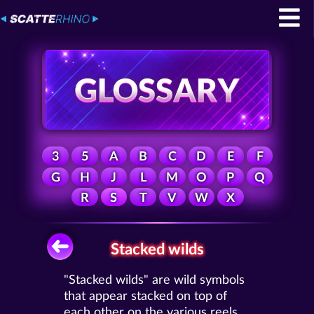
3
5
A
B
C
D
E
F
G
H
J
L
M
O
P
Q
R
S
T
V
W
X
Stacked wilds
"Stacked wilds" are wild symbols
that appear stacked on top of
each other on the various reels.