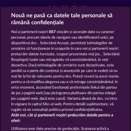
JOCI GRATUIT
Nouă ne pasă ca datele tale personale să
rămână confidențiale
Noi și partenerii noștri
887
stocăm și accesăm date cu caracter
personal, precum datele de navigare sau identificatorii unici, pe
dispozitivul dvs. . Selectând Accept, permiteți tehnologiilor de
Blitz Coins
Piggy Kings
urmărire să funcționeze în scopurile în care noi și partenerii noștri
prelucrăm datele furnizate, scopuri prezentate mai jos. . Selectând
Respingeți toate sau retragându-vă consimțământul, le veți
dezactiva. Dacă tehnologiile de urmărire sunt dezactivate, este
posibil ca o parte din conținut și anunțurile pe care le vedeți să nu
mai fie la fel de relevante pentru dvs. Puteți reveni la acest meniu
7 Supernova Fruits
Total Eclipse
pentru a vă modifica alegerea sau a vă retrage consimțământul, în
orice moment, accesând Gestionați preferințele linkul din partea
de jos a paginii web [sau pictograma plutitoare din partea stângă
jos a paginii web, dacă este cazul]. Varianta aleasă de dvs. va intra
în vigoare în cadrul Site-ul web. Pentru detalii suplimentare, vă
rugăm să ne consultați politica privind confidențialitatea.
Termeni și condiții
Atât noi, cât și partenerii noștri prelucrăm datele pentru a
oferi:
Declarație de confidențialitate
Utilizarea unor date precise de geolocație. Scanarea activă a