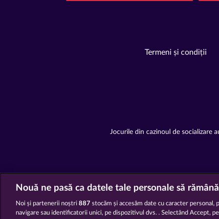
Termeni și condiții
Jocurile din cazinoul de socializare au
Nouă ne pasă ca datele tale personale să rămână
Noi și partenerii noștri
887
stocăm și accesăm date cu caracter personal, 
navigare sau identificatorii unici, pe dispozitivul dvs. . Selectând Accept, p