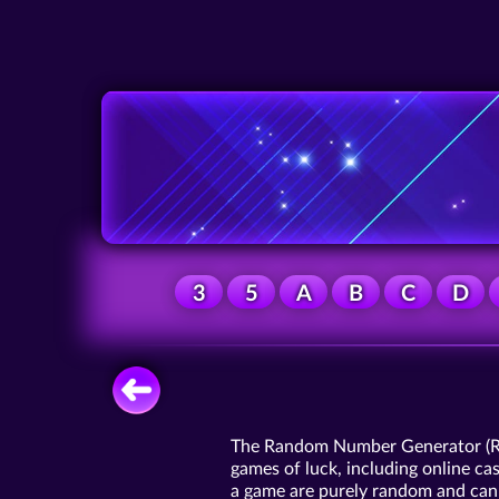
3
5
A
B
C
D
The Random Number Generator (RN
games of luck, including online c
a game are purely random and cann