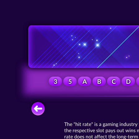
3
5
A
B
C
D
The "hit rate" is a gaming industr
the respective slot pays out wins m
rate does not affect the long-term