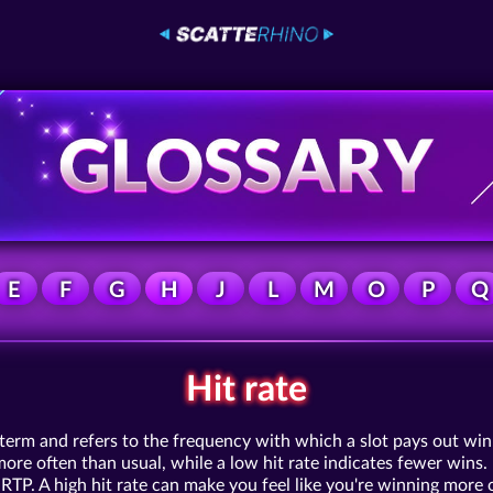
E
F
G
H
J
L
M
O
P
Q
Hit rate
y term and refers to the frequency with which a slot pays out win
ore often than usual, while a low hit rate indicates fewer wins. I
 RTP. A high hit rate can make you feel like you're winning more 