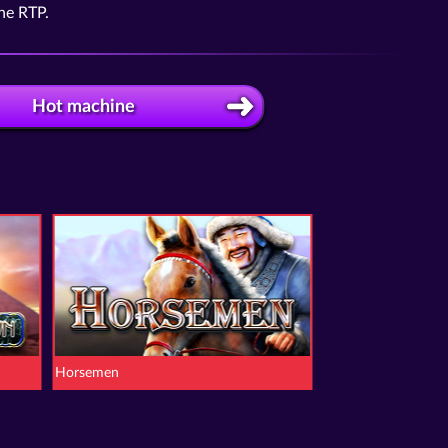
the RTP.
Hot machine
Horsemen