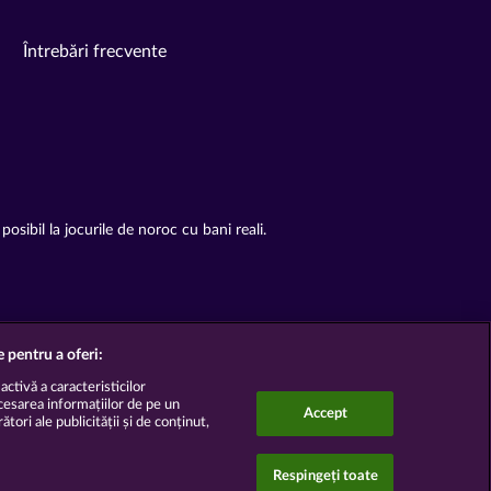
Întrebări frecvente
posibil la jocurile de noroc cu bani reali.
e pentru a oferi:
ctivă a caracteristicilor
ccesarea informațiilor de pe un
Accept
tori ale publicității și de conținut,
Respingeți toate