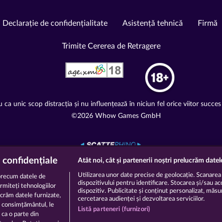
Declarație de confidențialitate
Asistență tehnică
Firmă
Trimite Cererea de Retragere
 ca unic scop distracția și nu influențează în niciun fel orice viitor succes 
©2026 Whow Games GmbH
 confidențiale
Atât noi, cât și partenerii noștri prelucrăm datel
Utilizarea unor date precise de geolocație. Scanarea a
precum datele de
dispozitivului pentru identificare. Stocarea și/sau a
ermiteți tehnologiilor
dispozitiv. Publicitate și conținut personalizat, măsură
ucrăm datele furnizate,
cercetarea audienței și dezvoltarea serviciilor.
ă consimțământul, le
Listă parteneri (furnizori)
 ca o parte din