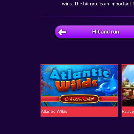
wins. The hit rate is an important 
Hit and run
Atlantic Wilds
Palace