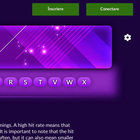
Înscriere
Conectare
R
S
T
V
W
X
nings. A high hit rate means that
t is important to note that the hit
often, but it can also mean smaller