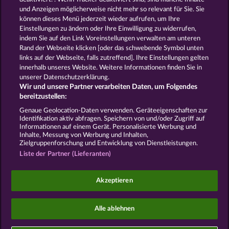
und Anzeigen möglicherweise nicht mehr so ​​relevant für Sie. Sie
können dieses Menü jederzeit wieder aufrufen, um Ihre
GOLDEN EI OF
FOREVER
Einstellungen zu ändern oder Ihre Einwilligung zu widerrufen,
MOORHUHN
DIAMONDS
indem Sie auf den Link Voreinstellungen verwalten am unteren
Alle Spiele zeigen
Rand der Webseite klicken [oder das schwebende Symbol unten
links auf der Webseite, falls zutreffend]. Ihre Einstellungen gelten
innerhalb unseres Website. Weitere Informationen finden Sie in
AGB
Datenschutz
Impressum
unserer Datenschutzerklärung.
Wir und unsere Partner verarbeiten Daten, um Folgendes
Unternehmensseite
FAQ
bereitzustellen:
Genaue Geolocation-Daten verwenden. Geräteeigenschaften zur
Identifikation aktiv abfragen. Speichern von und/oder Zugriff auf
Widerruf einreichen
Informationen auf einem Gerät. Personalisierte Werbung und
Inhalte, Messung von Werbung und Inhalten,
Zielgruppenforschung und Entwicklung von Dienstleistungen.
Liste der Partner (Lieferanten)
Social Casino Spiele dienen der reinen Unterhaltung
Akzeptieren
und haben keinen Einfluss auf mögliche künftige
Erfolge bei Glücksspielen mit Geldeinsatz.
©2026 Whow Games GmbH
Alle ablehnen