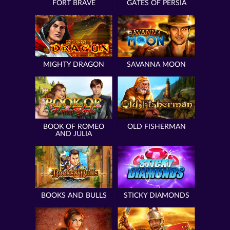
FORT BRAVE
GATES OF PERSIA
MIGHTY DRAGON
SAVANNA MOON
BOOK OF ROMEO
OLD FISHERMAN
AND JULIA
BOOKS AND BULLS
STICKY DIAMONDS