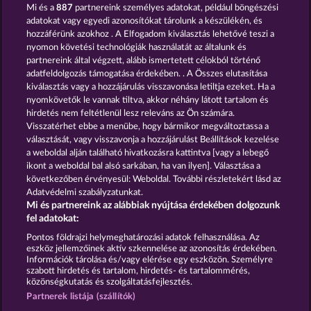
DIAMOND
Mi és a
887
partnereink személyes adatokat, például böngészési
TREASURES
adatokat vagy egyedi azonosítókat tárolunk a készülékén, és
hozzáférünk azokhoz . A Elfogadom kiválasztás lehetővé teszi a
nyomon követési technológiák használatát az általunk és
partnereink által végzett, alább ismertetett célokból történő
adatfeldolgozás támogatása érdekében. . A Összes elutasítása
kiválasztás vagy a hozzájárulás visszavonása letiltja ezeket. Ha a
PIGGY KINGS
nyomkövetők le vannak tiltva, akkor néhány látott tartalom és
hirdetés nem feltétlenül lesz releváns az Ön számára.
Visszatérhet ebbe a menübe, hogy bármikor megváltoztassa a
Részvételi feltételek
választását, vagy visszavonja a hozzájárulást Beállítások kezelése
a weboldal alján található hivatkozásra kattintva [vagy a lebegő
Adatkezelési tájékoztató
Impresszum
ikont a weboldal bal alsó sarkában, ha van ilyen]. Választása a
következőben érvényesül: Weboldal. További részletekért lásd az
Adatvédelmi szabályzatunkat.
A cég
GYIK
Mi és partnereink az alábbiak nyújtása érdekében dolgozunk
fel adatokat:
Visszavonási kérelem benyújtása
Pontos földrajzi helymeghatározási adatok felhasználása. Az
eszköz jellemzőinek aktív szkennelése az azonosítás érdekében.
Információk tárolása és/vagy elérése egy eszközön. Személyre
szabott hirdetés és tartalom, hirdetés- és tartalommérés,
közönségkutatás és szolgáltatásfejlesztés.
Partnerek listája (szállítók)
A közösségi kaszinójátékok kizárólag szórakoztatási