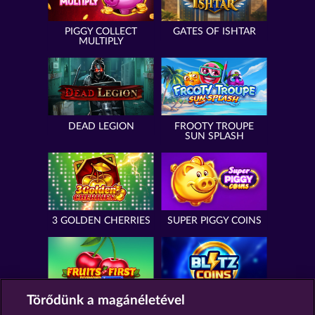
PIGGY COLLECT
GATES OF ISHTAR
MULTIPLY
DEAD LEGION
FROOTY TROUPE
SUN SPLASH
3 GOLDEN CHERRIES
SUPER PIGGY COINS
Törődünk a magánéletével
FRUITS FIRST
BLITZ COINS