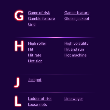
G
Game of risk
Gamer feature
Gamble feature
Global jackpot
Grid
H
High roller
High volatility
Hit
Hit and run
Hit rate
Hot machine
Hot slot
J
Jackpot
L
Ladder of risk
Line wager
Loose slots