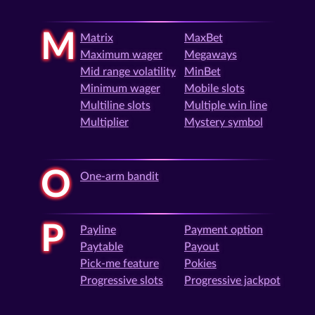
M
Matrix
MaxBet
Maximum wager
Megaways
Mid range volatility
MinBet
Minimum wager
Mobile slots
Multiline slots
Multiple win line
Multiplier
Mystery symbol
O
One-arm bandit
P
Payline
Payment option
Paytable
Payout
Pick-me feature
Pokies
Progressive slots
Progressive jackpot