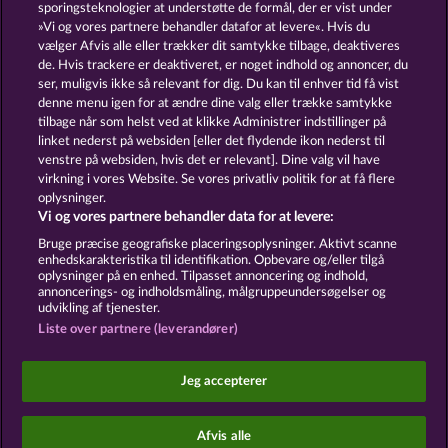
sporingsteknologier at understøtte de formål, der er vist under
X
»Vi og vores partnere behandler datafor at levere«. Hvis du
Xmas slots
vælger Afvis alle eller trækker dit samtykke tilbage, deaktiveres
de. Hvis trackere er deaktiveret, er noget indhold og annoncer, du
ser, muligvis ikke så relevant for dig. Du kan til enhver tid få vist
denne menu igen for at ændre dine valg eller trække samtykke
Tilbage
tilbage når som helst ved at klikke Administrer indstillinger på
linket nederst på websiden [eller det flydende ikon nederst til
Vilkår og betingelser
Datasikkerhed
venstre på websiden, hvis det er relevant]. Dine valg vil have
virkning i vores Website. Se vores privatliv politik for at få flere
Kontakt
Virksomhed
FAQ
oplysninger.
Vi og vores partnere behandler data for at levere:
Indsend anmodning om tilbagetrækning
Bruge præcise geografiske placeringsoplysninger. Aktivt scanne
enhedskarakteristika til identifikation. Opbevare og/eller tilgå
oplysninger på en enhed. Tilpasset annoncering og indhold,
annoncerings- og indholdsmåling, målgruppeundersøgelser og
udvikling af tjenester.
Liste over partnere (leverandører)
Sociale kasinospil har udelukkende et
underholdningsformål og har absolut ingen
Jeg accepterer
indflydelse på din mulige fremtidssucces inden for
spil med rigtige penge.
©2026 Whow Games GmbH
Afvis alle