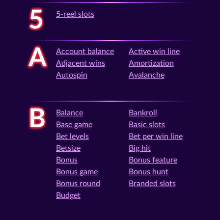
5
5-reel slots
A
Account balance
Active win line
Adjacent wins
Amortization
Autospin
Avalanche
B
Balance
Bankroll
Base game
Basic slots
Bet levels
Bet per win line
Betsize
Big hit
Bonus
Bonus feature
Bonus game
Bonus hunt
Bonus round
Branded slots
Budget