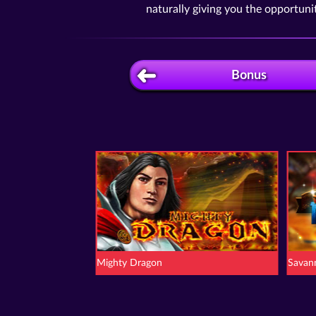
naturally giving you the opportuni
Bonus
Mighty Dragon
Savan