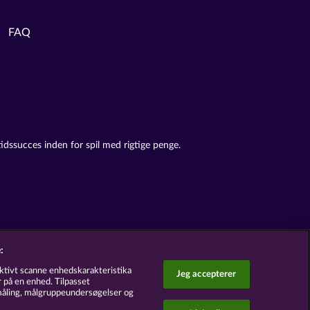
FAQ
idssucces inden for spil med rigtige penge.
:
ktivt scanne enhedskarakteristika
Jeg accepterer
r på en enhed. Tilpasset
måling, målgruppeundersøgelser og