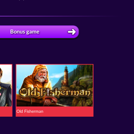
Bonus game
Old Fisherman