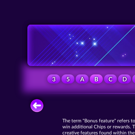
3
5
A
B
C
D
The term "Bonus feature" refers to
win additional Chips or rewards. T
creative features found within th