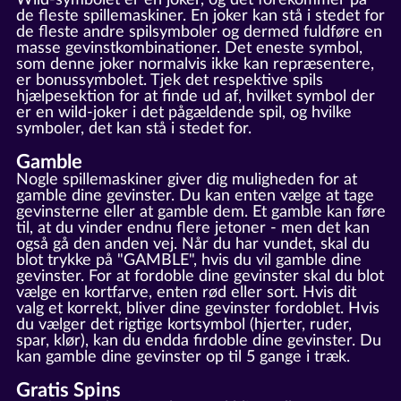
de fleste spillemaskiner. En joker kan stå i stedet for
de fleste andre spilsymboler og dermed fuldføre en
masse gevinstkombinationer. Det eneste symbol,
som denne joker normalvis ikke kan repræsentere,
er bonussymbolet. Tjek det respektive spils
hjælpesektion for at finde ud af, hvilket symbol der
er en wild-joker i det pågældende spil, og hvilke
symboler, det kan stå i stedet for.
Gamble
Nogle spillemaskiner giver dig muligheden for at
gamble dine gevinster. Du kan enten vælge at tage
gevinsterne eller at gamble dem. Et gamble kan føre
til, at du vinder endnu flere jetoner - men det kan
også gå den anden vej. Når du har vundet, skal du
blot trykke på "GAMBLE", hvis du vil gamble dine
gevinster. For at fordoble dine gevinster skal du blot
vælge en kortfarve, enten rød eller sort. Hvis dit
valg et korrekt, bliver dine gevinster fordoblet. Hvis
du vælger det rigtige kortsymbol (hjerter, ruder,
spar, klør), kan du endda firdoble dine gevinster. Du
kan gamble dine gevinster op til 5 gange i træk.
Gratis Spins