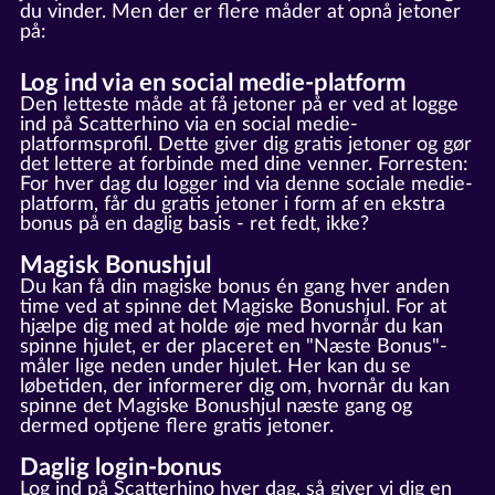
du vinder. Men der er flere måder at opnå jetoner
på:
Log ind via en social medie-platform
Den letteste måde at få jetoner på er ved at logge
ind på Scatterhino via en social medie-
platformsprofil. Dette giver dig gratis jetoner og gør
det lettere at forbinde med dine venner. Forresten:
For hver dag du logger ind via denne sociale medie-
platform, får du gratis jetoner i form af en ekstra
bonus på en daglig basis - ret fedt, ikke?
Magisk Bonushjul
Du kan få din magiske bonus én gang hver anden
time ved at spinne det Magiske Bonushjul. For at
hjælpe dig med at holde øje med hvornår du kan
spinne hjulet, er der placeret en "Næste Bonus"-
måler lige neden under hjulet. Her kan du se
løbetiden, der informerer dig om, hvornår du kan
spinne det Magiske Bonushjul næste gang og
dermed optjene flere gratis jetoner.
Daglig login-bonus
Log ind på Scatterhino hver dag, så giver vi dig en