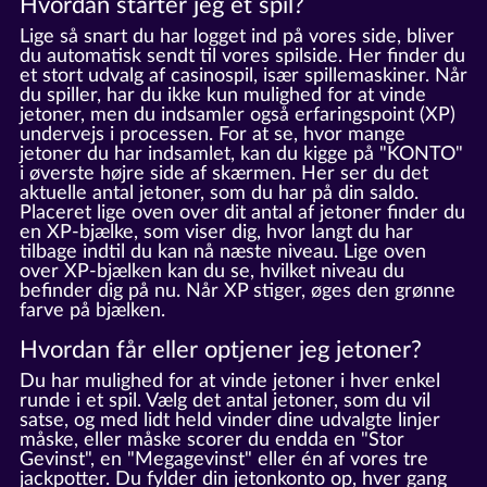
Hvordan starter jeg et spil?
Lige så snart du har logget ind på vores side, bliver
du automatisk sendt til vores spilside. Her finder du
et stort udvalg af casinospil, især spillemaskiner. Når
du spiller, har du ikke kun mulighed for at vinde
jetoner, men du indsamler også erfaringspoint (XP)
undervejs i processen. For at se, hvor mange
jetoner du har indsamlet, kan du kigge på "KONTO"
i øverste højre side af skærmen. Her ser du det
aktuelle antal jetoner, som du har på din saldo.
Placeret lige oven over dit antal af jetoner finder du
en XP-bjælke, som viser dig, hvor langt du har
tilbage indtil du kan nå næste niveau. Lige oven
over XP-bjælken kan du se, hvilket niveau du
befinder dig på nu. Når XP stiger, øges den grønne
farve på bjælken.
Hvordan får eller optjener jeg jetoner?
Du har mulighed for at vinde jetoner i hver enkel
runde i et spil. Vælg det antal jetoner, som du vil
satse, og med lidt held vinder dine udvalgte linjer
måske, eller måske scorer du endda en "Stor
Gevinst", en "Megagevinst" eller én af vores tre
jackpotter. Du fylder din jetonkonto op, hver gang