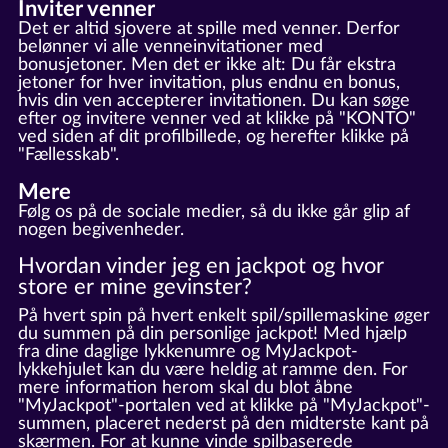
Inviter venner
Det er altid sjovere at spille med venner. Derfor
belønner vi alle venneinvitationer med
bonusjetoner. Men det er ikke alt: Du får ekstra
jetoner for hver invitation, plus endnu en bonus,
hvis din ven accepterer invitationen. Du kan søge
efter og invitere venner ved at klikke på "KONTO"
ved siden af dit profilbillede, og herefter klikke på
"Fællesskab".
Mere
Følg os på de sociale medier, så du ikke går glip af
nogen begivenheder.
Hvordan vinder jeg en jackpot og hvor
store er mine gevinster?
På hvert spin på hvert enkelt spil/spillemaskine øger
du summen på din personlige jackpot! Med hjælp
fra dine daglige lykkenumre og MyJackpot-
lykkehjulet kan du være heldig at ramme den. For
mere information herom skal du blot åbne
"MyJackpot"-portalen ved at klikke på "MyJackpot"-
summen, placeret nederst på den midterste kant på
skærmen. For at kunne vinde spilbaserede