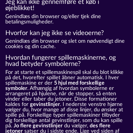
Jeg kan ikke gennemføre et køb i
øjeblikket!
Genindlæs din browser og/eller tjek dine
betalingsmuligheder.
Hvorfor kan jeg ikke se videoerne?
Genindlæs din browser og slet om nødvendigt dine
cookies og din cache.
Hvordan fungerer spillemaskinerne, og
hvad betyder symbolerne?
For at starte et spillemaskinespil skal du blot klikke
på det, hvorefter spillet åbner automatisk. I hver
spillemaskine er der
5 hjul med forskellige
symboler
. Afhængig af hvordan symbolerne er
arrangeret på hjulene, når de stopper, så enten
vinder eller taber du jetoner. Disse formationer
kaldes for
gevinstlinjer
. I nederste venstre hjørne
vælger du, hvor mange af disse linjer, du ønsker at
spille på. Forskellige typer spillemaskiner tilbyder
dig forskellige antal gevinstlinjer, som du kan spille
på.
Jo flere gevinstlinjer
du vælger,
des flere
jetoner
satser du i sidste ende. Lige ved siden af