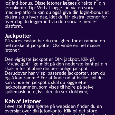
log ind-bonus. Disse jetoner lægges direkte til din
jetonkonto. Tip: Ved at logge ind via en social
medie-platform kan du også give din login-bonus et
ekstra skub hver dag, idet du får ekstra jetoner for
hver dag du logger ind via den sociale medie-
platform.
Jackpotter
På vores casino har du mulighed for at ramme en
hel række af jackpotter OG vinde en hel masse
jetoner!
Den vigtigste jackpot er DIN jackpot. Klik på
"MyJackpot" lige midt på den nederste kant på din
skærm for at åbne din personlige jackpot.
Derudover har vi spilbaserede jackpotter, som du
også kan ramme! For at finde ud af hvilke spil du
kan vinde en jackpot i, skal du kigge efter
jackpotsummen, som vises til højre på selve
spillemaskinen (dvs. den du ser i lobbyen).
Køb af Jetoner
I øverste højre hjørne på websiden finder du en
oversigt over din jetonkonto. Klik på det store