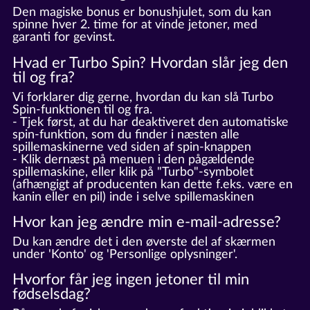
Den magiske bonus er bonushjulet, som du kan
spinne hver 2. time for at vinde jetoner, med
garanti for gevinst.
Hvad er Turbo Spin? Hvordan slår jeg den
til og fra?
Vi forklarer dig gerne, hvordan du kan slå Turbo
Spin-funktionen til og fra.
- Tjek først, at du har deaktiveret den automatiske
spin-funktion, som du finder i næsten alle
spillemaskinerne ved siden af spin-knappen
- Klik dernæst på menuen i den pågældende
spillemaskine, eller klik på "Turbo"-symbolet
(afhængigt af producenten kan dette f.eks. være en
kanin eller en pil) inde i selve spillemaskinen
Hvor kan jeg ændre min e-mail-adresse?
Du kan ændre det i den øverste del af skærmen
under 'Konto' og 'Personlige oplysninger'.
Hvorfor får jeg ingen jetoner til min
fødselsdag?