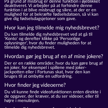
På grund af misbrug er denne funktion i øjeblikket
deaktiveret. Vi arbejder på at forhindre denne
funktion i at blive misbrugt og sikre, at der er en
mulighed for at bekræfte fødselsdatoen, så vi kan
give dig fødselsdagsjetoner som gave.
Hvor kan jeg tilmelde mig nyhedsbrevet?
Du kan tilmelde dig nyhedsbrevet ved at gå til
'Konto' og derefter klikke på 'Personlige
oplysninger', hvor du finder muligheden for at
tilmelde dig nyhedsbrevet.
Hvordan gør jeg brug af en af mine jokere?
Der er en række områder, hvor du kan gøre brug af
en joker, for eksempel i spillene med joker-
jackpotten eller i Fortunas skat, hvor den kan
bruges til at ombytte en udfordring.
Hvor finder jeg videoerne?
Du vil kunne finde videofunktionen enten direkte i
de opgaver, der kræver, at du ser videoer, eller til
højre i menulinjen.