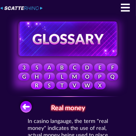
3
5
A
B
C
D
E
F
G
H
J
L
M
O
P
Q
R
S
T
V
W
X
Real money
In casino langauge, the term "real
money" indicates the use of real,
actual money being used to place