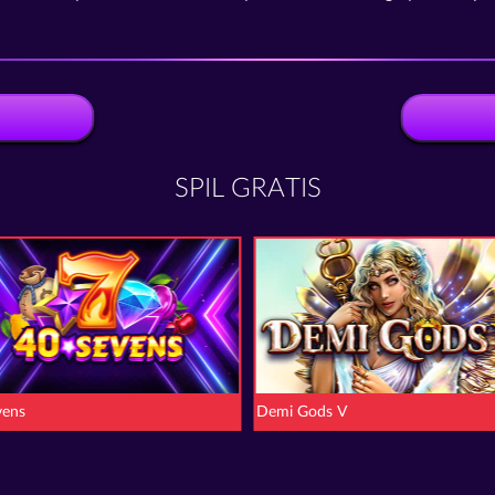
SPIL GRATIS
vens
Demi Gods V