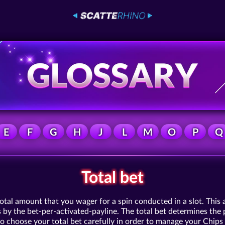
E
F
G
H
J
L
M
O
P
Q
Total bet
 total amount that you wager for a spin conducted in a slot. This
 by the bet-per-activated-payline. The total bet determines the 
 to choose your total bet carefully in order to manage your Chip