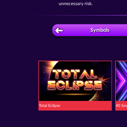
unnecessary risk.
Symbols
Total Eclipse
40 Se