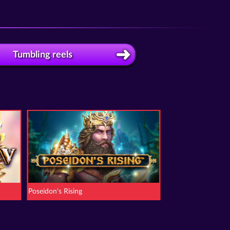
Tumbling reels
Poseidon's Rising