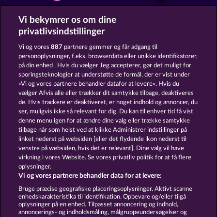
Vi bekymrer os om dine
SPIL GRATIS
privatlivsindstillinger
Vi og vores
887
partnere gemmer og får adgang til
personoplysninger, f.eks. browserdata eller unikke identifikatorer,
på din enhed . Hvis du vælger Jeg accepterer, gør det muligt for
sporingsteknologier at understøtte de formål, der er vist under
»Vi og vores partnere behandler datafor at levere«. Hvis du
Black Beauty
Pharaos Riches
vælger Afvis alle eller trækker dit samtykke tilbage, deaktiveres
de. Hvis trackere er deaktiveret, er noget indhold og annoncer, du
ser, muligvis ikke så relevant for dig. Du kan til enhver tid få vist
denne menu igen for at ændre dine valg eller trække samtykke
tilbage når som helst ved at klikke Administrer indstillinger på
linket nederst på websiden [eller det flydende ikon nederst til
Super Duper Cherry
Fort Brave
venstre på websiden, hvis det er relevant]. Dine valg vil have
virkning i vores Website. Se vores privatliv politik for at få flere
oplysninger.
Vi og vores partnere behandler data for at levere:
Bruge præcise geografiske placeringsoplysninger. Aktivt scanne
enhedskarakteristika til identifikation. Opbevare og/eller tilgå
Vilkår og betingelser
Datasikkerhed
oplysninger på en enhed. Tilpasset annoncering og indhold,
annoncerings- og indholdsmåling, målgruppeundersøgelser og