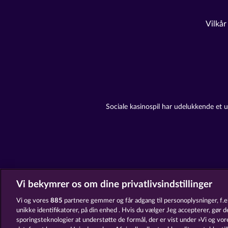
Vilkår
Sociale kasinospil har udelukkende et u
Vi bekymrer os om dine privatlivsindstillinger
Vi og vores
885
partnere gemmer og får adgang til personoplysninger, f.e
unikke identifikatorer, på din enhed . Hvis du vælger Jeg accepterer, gør d
sporingsteknologier at understøtte de formål, der er vist under »Vi og vo