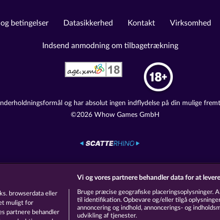
 og betingelser
Datasikkerhed
Kontakt
Virksomhed
Indsend anmodning om tilbagetrækning
nderholdningsformål og har absolut ingen indflydelse på din mulige fremt
©2026 Whow Games GmbH
Vi og vores partnere behandler data for at levere
Bruge præcise geografiske placeringsoplysninger. A
ks. browserdata eller
til identifikation. Opbevare og/eller tilgå oplysninge
et muligt for
annoncering og indhold, annoncerings- og indholds
res partnere behandler
udvikling af tjenester.