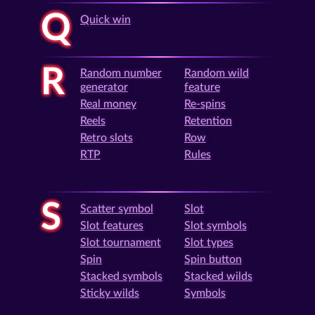
Q
Quick win
R
Random number
Random wild
generator
feature
Real money
Re-spins
Reels
Retention
Retro slots
Row
RTP
Rules
S
Scatter symbol
Slot
Slot features
Slot symbols
Slot tournament
Slot types
Spin
Spin button
Stacked symbols
Stacked wilds
Sticky wilds
Symbols