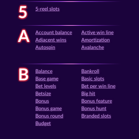
5
5-reel slots
A
Account balance
Active win line
Adjacent wins
Amortization
Autospin
Avalanche
B
Balance
Bankroll
Base game
Basic slots
Bet levels
Bet per win line
Betsize
Big hit
Bonus
Bonus feature
Bonus game
Bonus hunt
Bonus round
Branded slots
Budget