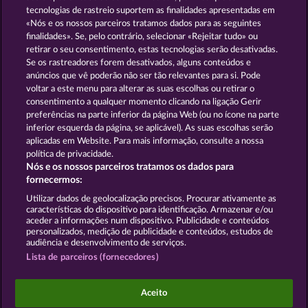
tecnologias de rastreio suportem as finalidades apresentadas em
X
Xmas slots
«Nós e os nossos parceiros tratamos dados para as seguintes
finalidades». Se, pelo contrário, selecionar «Rejeitar tudo» ou
retirar o seu consentimento, estas tecnologias serão desativadas.
Se os rastreadores forem desativados, alguns conteúdos e
Voltar
anúncios que vê poderão não ser tão relevantes para si. Pode
voltar a este menu para alterar as suas escolhas ou retirar o
consentimento a qualquer momento clicando na ligação Gerir
Termos e Condições
preferências na parte inferior da página Web (ou no ícone na parte
inferior esquerda da página, se aplicável). As suas escolhas serão
Declaração de Privacidade
Marca
aplicadas em Website. Para mais informação, consulte a nossa
política de privacidade.
Nós e os nossos parceiros tratamos os dados para
Empresa
Perguntas frequentes
fornecermos:
Enviar pedido de rescisão
Utilizar dados de geolocalização precisos. Procurar ativamente as
características do dispositivo para identificação. Armazenar e/ou
aceder a informações num dispositivo. Publicidade e conteúdos
personalizados, medição de publicidade e conteúdos, estudos de
audiência e desenvolvimento de serviços.
Lista de parceiros (fornecedores)
Os jogos do Casino social destinam-se apenas a fins
de entretenimento e não têm qualquer influência
Aceito
em qualquer possível sucesso futuro ao jogar com