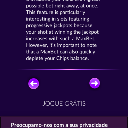
possible bet right away, at once.
This feature is particularly
interesting in slots featuring
progressive jackpots because
your shot at winning the jackpot
increases with such a MaxBet.
However, it's important to note
that a MaxBet can also quickly
deplete your Chips balance.
JOGUE GRÁTIS
Preocupamo-nos com a sua privacidade