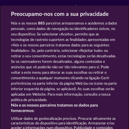
JOGUE GRÁTIS
Preocupamo-nos com a sua privacidade
Nós e os nossos
885
parceiros armazenamos e acedemos a dados
pessoais, como dados de navegação ou identificadores únicos, no
seu dispositivo. Se selecionar «Aceito», permite que as
tecnologias de rastreio suportem as finalidades apresentadas em
«Nós e os nossos parceiros tratamos dados para as seguintes
Super Duper Cherry
Fort Brave
finalidades». Se, pelo contrário, selecionar «Rejeitar tudo» ou
retirar o seu consentimento, estas tecnologias serão desativadas.
Se os rastreadores forem desativados, alguns conteúdos e
anúncios que vê poderão não ser tão relevantes para si. Pode
voltar a este menu para alterar as suas escolhas ou retirar o
consentimento a qualquer momento clicando na ligação Gerir
Gates of Persia
Mighty Dragon
preferências na parte inferior da página Web (ou no ícone na parte
inferior esquerda da página, se aplicável). As suas escolhas serão
aplicadas em Website. Para mais informação, consulte a nossa
política de privacidade.
Nós e os nossos parceiros tratamos os dados para
fornecermos:
Termos e Condições
Utilizar dados de geolocalização precisos. Procurar ativamente as
características do dispositivo para identificação. Armazenar e/ou
Declaração de Privacidade
Marca
aceder a informações num dispositivo. Publicidade e conteúdos