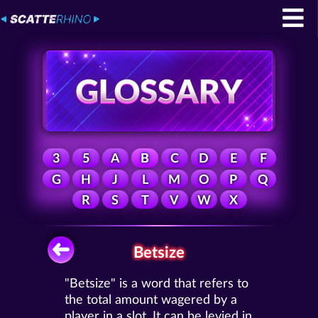
3
5
A
B
C
D
E
F
G
H
J
L
M
O
P
Q
R
S
T
V
W
X
Betsize
"Betsize" is a word that refers to
the total amount wagered by a
player in a slot. It can be levied in