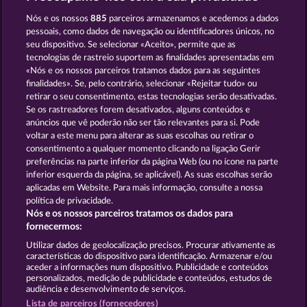
Creatures of the Night
Magic Stone
Nós e os nossos
885
parceiros armazenamos e acedemos a dados
pessoais, como dados de navegação ou identificadores únicos, no
seu dispositivo. Se selecionar «Aceito», permite que as
tecnologias de rastreio suportem as finalidades apresentadas em
«Nós e os nossos parceiros tratamos dados para as seguintes
finalidades». Se, pelo contrário, selecionar «Rejeitar tudo» ou
retirar o seu consentimento, estas tecnologias serão desativadas.
Dragonheart The Nibelung Legends
Valkyries - The Nibelung Legends
Se os rastreadores forem desativados, alguns conteúdos e
anúncios que vê poderão não ser tão relevantes para si. Pode
voltar a este menu para alterar as suas escolhas ou retirar o
consentimento a qualquer momento clicando na ligação Gerir
Termos e Condições
preferências na parte inferior da página Web (ou no ícone na parte
inferior esquerda da página, se aplicável). As suas escolhas serão
Declaração de Privacidade
Marca
aplicadas em Website. Para mais informação, consulte a nossa
política de privacidade.
Nós e os nossos parceiros tratamos os dados para
Empresa
Perguntas frequentes
fornecermos:
Enviar pedido de rescisão
Utilizar dados de geolocalização precisos. Procurar ativamente as
características do dispositivo para identificação. Armazenar e/ou
aceder a informações num dispositivo. Publicidade e conteúdos
personalizados, medição de publicidade e conteúdos, estudos de
audiência e desenvolvimento de serviços.
Lista de parceiros (fornecedores)