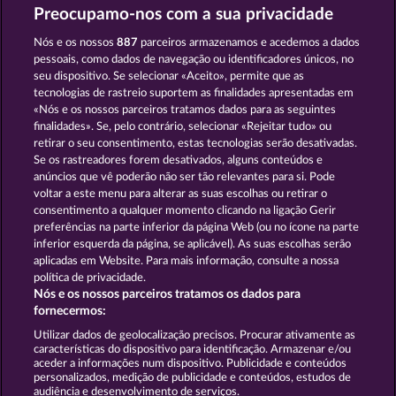
Preocupamo-nos com a sua privacidade
Magic Mirror
Mighty Dragon
Nós e os nossos
887
parceiros armazenamos e acedemos a dados
pessoais, como dados de navegação ou identificadores únicos, no
seu dispositivo. Se selecionar «Aceito», permite que as
tecnologias de rastreio suportem as finalidades apresentadas em
«Nós e os nossos parceiros tratamos dados para as seguintes
finalidades». Se, pelo contrário, selecionar «Rejeitar tudo» ou
retirar o seu consentimento, estas tecnologias serão desativadas.
Magic Stone
The Guardian God: Heimdall's Horn
Se os rastreadores forem desativados, alguns conteúdos e
anúncios que vê poderão não ser tão relevantes para si. Pode
voltar a este menu para alterar as suas escolhas ou retirar o
consentimento a qualquer momento clicando na ligação Gerir
Termos e Condições
preferências na parte inferior da página Web (ou no ícone na parte
inferior esquerda da página, se aplicável). As suas escolhas serão
Declaração de Privacidade
Marca
aplicadas em Website. Para mais informação, consulte a nossa
política de privacidade.
Nós e os nossos parceiros tratamos os dados para
Empresa
Perguntas frequentes
fornecermos:
Enviar pedido de rescisão
Utilizar dados de geolocalização precisos. Procurar ativamente as
características do dispositivo para identificação. Armazenar e/ou
aceder a informações num dispositivo. Publicidade e conteúdos
personalizados, medição de publicidade e conteúdos, estudos de
audiência e desenvolvimento de serviços.