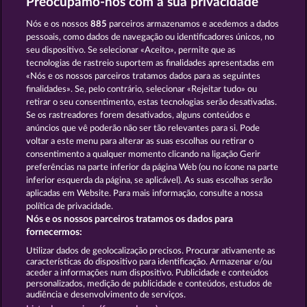
Preocupamo-nos com a sua privacidade
Nós e os nossos
885
parceiros armazenamos e acedemos a dados
pessoais, como dados de navegação ou identificadores únicos, no
seu dispositivo. Se selecionar «Aceito», permite que as
tecnologias de rastreio suportem as finalidades apresentadas em
«Nós e os nossos parceiros tratamos dados para as seguintes
Demi Gods IV - The Golden Era
Mallorca Wilds
finalidades». Se, pelo contrário, selecionar «Rejeitar tudo» ou
retirar o seu consentimento, estas tecnologias serão desativadas.
Se os rastreadores forem desativados, alguns conteúdos e
anúncios que vê poderão não ser tão relevantes para si. Pode
voltar a este menu para alterar as suas escolhas ou retirar o
consentimento a qualquer momento clicando na ligação Gerir
Valkyries - The Nibelung Legends
Egyptian Moon
preferências na parte inferior da página Web (ou no ícone na parte
inferior esquerda da página, se aplicável). As suas escolhas serão
aplicadas em Website. Para mais informação, consulte a nossa
política de privacidade.
Nós e os nossos parceiros tratamos os dados para
fornecermos:
Termos e Condições
Utilizar dados de geolocalização precisos. Procurar ativamente as
características do dispositivo para identificação. Armazenar e/ou
Declaração de Privacidade
Marca
aceder a informações num dispositivo. Publicidade e conteúdos
personalizados, medição de publicidade e conteúdos, estudos de
audiência e desenvolvimento de serviços.
Empresa
Perguntas frequentes