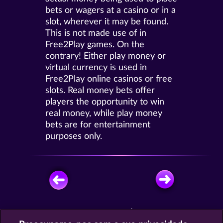
bets or wagers at a casino or in a
slot, wherever it may be found.
This is not made use of in
Free2Play games. On the
contrary! Either play money or
virtual currency is used in
Free2Play online casinos or free
slots. Real money bets offer
players the opportunity to win
real money, while play money
bets are for entertainment
purposes only.
JOGUE GRÁTIS