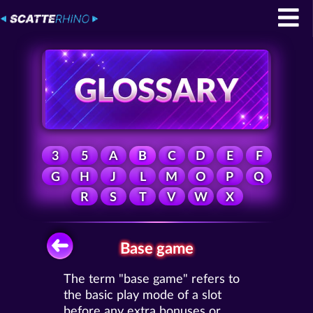
3
5
A
B
C
D
E
F
G
H
J
L
M
O
P
Q
R
S
T
V
W
X
Base game
The term "base game" refers to
the basic play mode of a slot
before any extra bonuses or