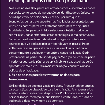
Preocupamo-nos com a sua privacidade
Nós e os nossos
887
parceiros armazenamos e acedemos a dados
pessoais, como dados de navegação ou identificadores únicos, no
seu dispositivo. Se selecionar «Aceito», permite que as
tecnologias de rastreio suportem as finalidades apresentadas em
«Nós e os nossos parceiros tratamos dados para as seguintes
Explodiac Maxi Play
King of the Jungle
finalidades». Se, pelo contrário, selecionar «Rejeitar tudo» ou
retirar o seu consentimento, estas tecnologias serão desativadas.
Se os rastreadores forem desativados, alguns conteúdos e
anúncios que vê poderão não ser tão relevantes para si. Pode
voltar a este menu para alterar as suas escolhas ou retirar o
consentimento a qualquer momento clicando na ligação Gerir
Black Beauty
Pharaos Riches
preferências na parte inferior da página Web (ou no ícone na parte
inferior esquerda da página, se aplicável). As suas escolhas serão
aplicadas em Website. Para mais informação, consulte a nossa
política de privacidade.
Nós e os nossos parceiros tratamos os dados para
fornecermos:
Termos e Condições
Utilizar dados de geolocalização precisos. Procurar ativamente as
características do dispositivo para identificação. Armazenar e/ou
Declaração de Privacidade
Marca
aceder a informações num dispositivo. Publicidade e conteúdos
personalizados, medição de publicidade e conteúdos, estudos de
audiência e desenvolvimento de serviços.
Empresa
Perguntas frequentes