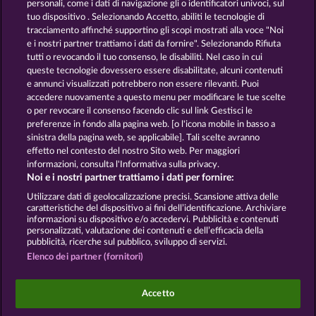
personali, come i dati di navigazione gli o identificatori univoci, sul
tuo dispositivo . Selezionando Accetto, abiliti le tecnologie di
GOLDEN EI OF
FOREVER
tracciamento affinché supportino gli scopi mostrati alla voce "Noi
MOORHUHN
DIAMONDS
e i nostri partner trattiamo i dati da fornire". Selezionando Rifiuta
tutti o revocando il tuo consenso, le disabiliti. Nel caso in cui
Mostra tutti i giochi
queste tecnologie dovessero essere disabilitate, alcuni contenuti
e annunci visualizzati potrebbero non essere rilevanti. Puoi
accedere nuovamente a questo menu per modificare le tue scelte
Termini e condizioni
o per revocare il consenso facendo clic sul link Gestisci le
preferenze in fondo alla pagina web. [o l'icona mobile in basso a
Informativa sulla privacy
Note legali
sinistra della pagina web, se applicabile]. Tali scelte avranno
effetto nel contesto del nostro Sito web. Per maggiori
Società
FAQ
informazioni, consulta l'Informativa sulla privacy.
Noi e i nostri partner trattiamo i dati per fornire:
Invia richiesta di recesso
Utilizzare dati di geolocalizzazione precisi. Scansione attiva delle
caratteristiche del dispositivo ai fini dell’identificazione. Archiviare
informazioni su dispositivo e/o accedervi. Pubblicità e contenuti
personalizzati, valutazione dei contenuti e dell’efficacia della
pubblicità, ricerche sul pubblico, sviluppo di servizi.
Elenco dei partner (fornitori)
I giochi social da casinò sono volti esclusivamente
all'intrattenimento e non esercitano alcuna
Accetto
influenza sull’eventuale futuro utilizzo di giochi
d'azzardo con denaro reale.