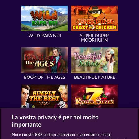
WILD RAPA NUI
SUPER DUPER
MOORHUHN
BOOK OF THE AGES
BEAUTIFUL NATURE
SIMPLY THE BEST
ROYAL SEVEN
La vostra privacy è per noi molto
importante
Noi e i nostri
887
partner archiviamo e accediamo ai dati