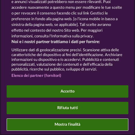
e annunci visualizzati potrebbero non essere rilevanti. Puoi
Informativa sulla privacy
Note legali
accedere nuovamente a questo menu per modificare le tue scelte
o per revocare il consenso facendo clic sul link Gestisci le
Società
FAQ
preferenze in fondo alla pagina web. [o l'icona mobile in basso a
sinistra della pagina web, se applicabile]. Tali scelte avranno
Invia richiesta di recesso
effetto nel contesto del nostro Sito web. Per maggiori
informazioni, consulta l'Informativa sulla privacy.
Noi e i nostri partner trattiamo i dati per fornire:
Utilizzare dati di geolocalizzazione precisi. Scansione attiva delle
caratteristiche del dispositivo ai fini dell’identificazione. Archiviare
informazioni su dispositivo e/o accedervi. Pubblicità e contenuti
personalizzati, valutazione dei contenuti e dell’efficacia della
I giochi social da casinò sono volti esclusivamente
pubblicità, ricerche sul pubblico, sviluppo di servizi.
all'intrattenimento e non esercitano alcuna
influenza sull’eventuale futuro utilizzo di giochi
Elenco dei partner (fornitori)
d'azzardo con denaro reale.
©2026 Whow Games GmbH
Accetto
Rifiuta tutti
Mostra finalità