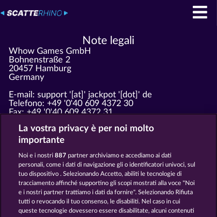
Note legali
Whow Games GmbH
Bohnenstraße 2
20457 Hamburg
Germany
E-mail: support '[at]' jackpot '[dot]' de
Telefono: +49 '0'40 609 4372 30
Fax: +49 '0'40 609 4372 31
Per favore invia tutte le invitanti richieste di
La vostra privacy è per noi molto
marketing a marketing 'at' whow 'dot' net!
importante
Registrato a: Amtsgericht Hamburg HRB 126 959
Noi e i nostri
887
partner archiviamo e accediamo ai dati
AD: Giovanni Valeriota, Jaeyoung Choi
personali, come i dati di navigazione gli o identificatori univoci, sul
Partita IVA: DE294031346
tuo dispositivo . Selezionando Accetto, abiliti le tecnologie di
tracciamento affinché supportino gli scopi mostrati alla voce "Noi
e i nostri partner trattiamo i dati da fornire". Selezionando Rifiuta
Termini e condizioni
tutti o revocando il tuo consenso, le disabiliti. Nel caso in cui
queste tecnologie dovessero essere disabilitate, alcuni contenuti