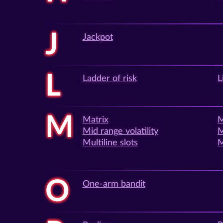
J
Jackpot
L
Ladder of risk
L
M
Matrix
M
Mid range volatility
M
Multiline slots
M
O
One-arm bandit