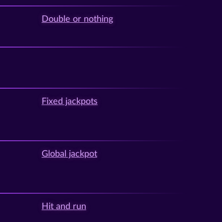
Double or nothing
Fixed jackpots
Global jackpot
Hit and run