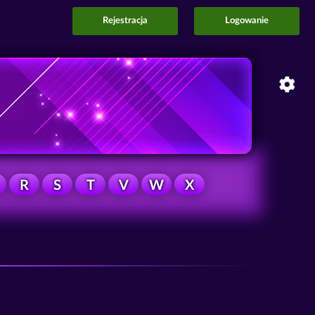
Rejestracja
Logowanie
R
S
T
V
W
X