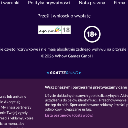
 i warunki
Polityka prywatności
Nota prawna
Firma
Prześlij wniosek o wypłatę
e czysto rozrywkowe i nie mają absolutnie żadnego wpływu na przyszłe
©2026 Whow Games GmbH
Wraz z naszymi partnerami przetwarzamy dane 
Użycie dokładnych danych geolokalizacyjnych. Akt
nia lub unikalne
urządzenia do celów identyfikacji. Przechowywanie i
nie Akceptuję
dostęp do nich. Spersonalizowane reklamy i treści, p
My i nasi partnerzy
odbiorców i ulepszanie usług.
anie Twojej zgody
Lista partnerów (dostawców)
eści i reklamy, które
ić to menu, aby