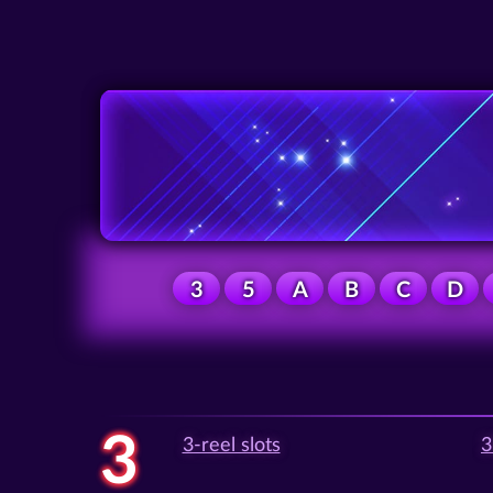
3
5
A
B
C
D
3
3-reel slots
3