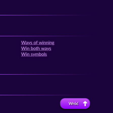
Ways of winning
Win both ways
Win symbols
Wróć