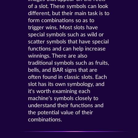
of a slot. These symbols can look
different, but their main task is to
form combinations so as to
trigger wins. Most slots have
special symbols such as wild or
scatter symbols that have special
functions and can help increase
winnings. There are also
traditional symbols such as fruits,
bells, and BAR signs that are
often found in classic slots. Each
slot has its own symbology, and
it's worth examining each
machine's symbols closely to
understand their functions and
the potential value of their
combinations.