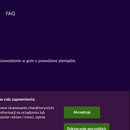
FAQ
 powodzenie w grze o prawdziwe pieniądze.
w celu zapewnienia:
ywne skanowanie charakterystyki
Akceptuję
nformacji na urządzeniu lub
omiar reklam i treści, opinie
Odrzucenie wszystkich