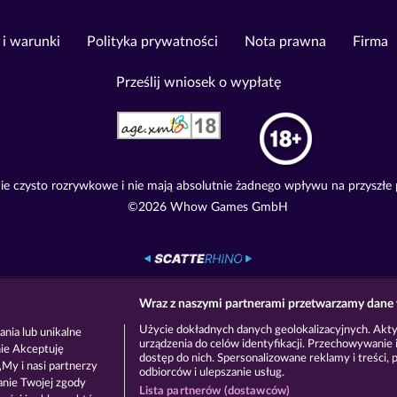
 i warunki
Polityka prywatności
Nota prawna
Firma
Prześlij wniosek o wypłatę
e czysto rozrywkowe i nie mają absolutnie żadnego wpływu na przyszłe
©2026 Whow Games GmbH
Wraz z naszymi partnerami przetwarzamy dane 
Użycie dokładnych danych geolokalizacyjnych. Akt
nia lub unikalne
urządzenia do celów identyfikacji. Przechowywanie i
nie Akceptuję
dostęp do nich. Spersonalizowane reklamy i treści, p
My i nasi partnerzy
odbiorców i ulepszanie usług.
anie Twojej zgody
Lista partnerów (dostawców)