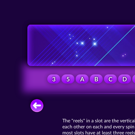
3
5
A
B
C
D
The "reels" in a slot are the vertic
each other on each and every spin
most slots have at least three ree