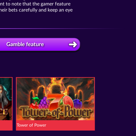
nt to note that the gamer feature
their bets carefully and keep an eye
Gamble feature
Tower of Power