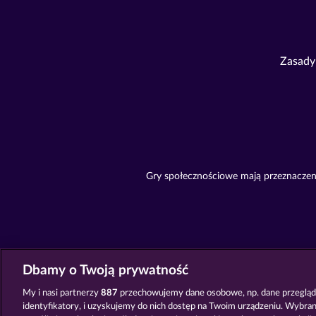
Zasady
Gry społecznościowe mają przeznaczeni
Dbamy o Twoją prywatność
My i nasi partnerzy
887
przechowujemy dane osobowe, np. dane przegląda
identyfikatory, i uzyskujemy do nich dostęp na Twoim urządzeniu. Wybra