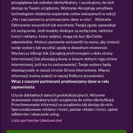
przeglądania lub unikalne identyfikatory, i uzyskujemy do nich
dostęp na Twoim urządzeniu. Wybranie Akceptuję umożliwia
technologiom śledzenia wspieranie celów wskazanych w sekcji
„My i nasi partnerzy przetwarzamy dane w celu”. . Wybranie
Odrzucenie wszystkich lub wycofanie Twojej zgody spowoduje
ich wyłączenie. Jeśli moduły śledzące są wyłączone, niektóre
Creatures of the Night
Medusa's Lair
treści i reklamy, które widzisz, mogą nie być dla Ciebie
odpowiednie. Możesz ponownie wyświetlić to menu, aby zmienić
swoje wybory lub wycofać zgodę w dowolnym momencie.
Wystarczy kliknąć link Zarządzaj preferencjami u dołu strony
internetowej [lub pływającą ikonę w lewym dolnym rogu strony
internetowej, jeśli ma to zastosowanie]. Twoje wybory będą
Atlantic Wilds
Palace of Treasures
obowiązywały w naszej stronie Strona internetowa. Więcej
informacji można znaleźć w naszej Polityce prywatności.
Wraz z naszymi partnerami przetwarzamy dane w celu
zapewnienia:
Użycie dokładnych danych geolokalizacyjnych. Aktywne
skanowanie charakterystyki urządzenia do celów identyfikacji.
Zasady i warunki
Polityka prywatności
Przechowywanie informacji na urządzeniu lub dostęp do nich.
Spersonalizowane reklamy i treści, pomiar reklam i treści, opinie
odbiorców i ulepszanie usług.
Nota prawna
Firma
FAQ
Lista partnerów (dostawców)
Prześlij wniosek o wypłatę