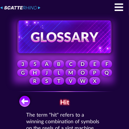
3
5
A
B
C
D
E
F
G
H
J
L
M
O
P
Q
R
S
T
V
W
X
Hit
The term "hit" refers to a
winning combination of symbols
on the reels of a slot machine.