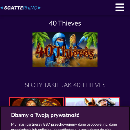
40 Thieves
SLOTY TAKIE JAK 40 THIEVES
Dbamy o Twoją prywatność
My i nasi partnerzy
887
przechowujemy dane osobowe, np. dane