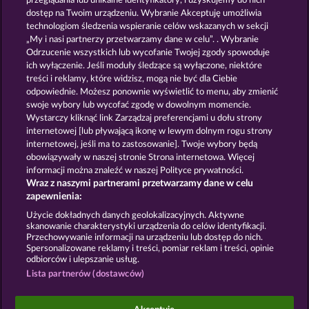
przeglądania lub unikalne identyfikatory, i uzyskujemy do nich
Magic Book 6
Horsemen
dostęp na Twoim urządzeniu. Wybranie Akceptuję umożliwia
technologiom śledzenia wspieranie celów wskazanych w sekcji
„My i nasi partnerzy przetwarzamy dane w celu”. . Wybranie
Odrzucenie wszystkich lub wycofanie Twojej zgody spowoduje
ich wyłączenie. Jeśli moduły śledzące są wyłączone, niektóre
treści i reklamy, które widzisz, mogą nie być dla Ciebie
odpowiednie. Możesz ponownie wyświetlić to menu, aby zmienić
swoje wybory lub wycofać zgodę w dowolnym momencie.
Magic Book
Palace of Treasures
Wystarczy kliknąć link Zarządzaj preferencjami u dołu strony
internetowej [lub pływającą ikonę w lewym dolnym rogu strony
internetowej, jeśli ma to zastosowanie]. Twoje wybory będą
Zasady i warunki
Polityka prywatności
obowiązywały w naszej stronie Strona internetowa. Więcej
informacji można znaleźć w naszej Polityce prywatności.
Wraz z naszymi partnerami przetwarzamy dane w celu
Nota prawna
Firma
FAQ
zapewnienia:
Prześlij wniosek o wypłatę
Użycie dokładnych danych geolokalizacyjnych. Aktywne
skanowanie charakterystyki urządzenia do celów identyfikacji.
Przechowywanie informacji na urządzeniu lub dostęp do nich.
Spersonalizowane reklamy i treści, pomiar reklam i treści, opinie
odbiorców i ulepszanie usług.
Lista partnerów (dostawców)
Gry społecznościowe mają przeznaczenie czysto
rozrywkowe i nie mają absolutnie żadnego wpływu