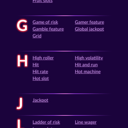
Fruit slots
G
Game of risk
Gamer feature
Gamble feature
Global jackpot
Grid
H
High roller
High volatility
Hit
Hit and run
Hit rate
Hot machine
Hot slot
J
Jackpot
L
Ladder of risk
Line wager