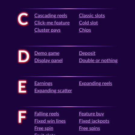
C
Cascading reels
Classic slots
Click-me feature
Cold slot
Cluster pays
Chips
D
Demo game
Deposit
Display panel
Double or nothing
E
Earnings
Expanding reels
Expanding scatter
F
Falling reels
Feature buy
Fixed win lines
Fixed jackpots
Free spin
Free spins