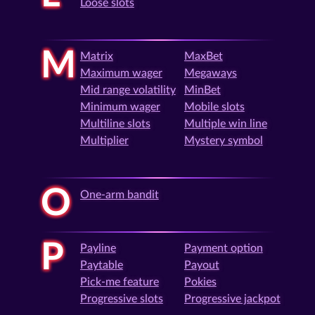
Loose slots
M
Matrix
MaxBet
Maximum wager
Megaways
Mid range volatility
MinBet
Minimum wager
Mobile slots
Multiline slots
Multiple win line
Multiplier
Mystery symbol
O
One-arm bandit
P
Payline
Payment option
Paytable
Payout
Pick-me feature
Pokies
Progressive slots
Progressive jackpot