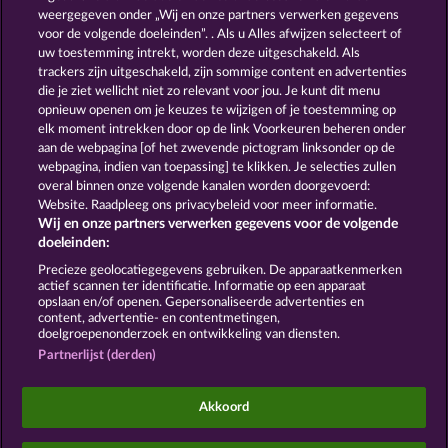
weergegeven onder „Wij en onze partners verwerken gegevens
voor de volgende doeleinden”. . Als u Alles afwijzen selecteert of
X
uw toestemming intrekt, worden deze uitgeschakeld. Als
Xmas slots
trackers zijn uitgeschakeld, zijn sommige content en advertenties
die je ziet wellicht niet zo relevant voor jou. Je kunt dit menu
opnieuw openen om je keuzes te wijzigen of je toestemming op
elk moment intrekken door op de link Voorkeuren beheren onder
Terug
aan de webpagina [of het zwevende pictogram linksonder op de
webpagina, indien van toepassing] te klikken. Je selecties zullen
Algemene voorwaarden
Privacyverklaring
overal binnen onze volgende kanalen worden doorgevoerd:
Website. Raadpleeg ons privacybeleid voor meer informatie.
Wij en onze partners verwerken gegevens voor de volgende
Colofon
Bedrijf
FAQ
doeleinden:
Terugbetalingsverzoek indienen
Precieze geolocatiegegevens gebruiken. De apparaatkenmerken
actief scannen ter identificatie. Informatie op een apparaat
opslaan en/of openen. Gepersonaliseerde advertenties en
content, advertentie- en contentmetingen,
doelgroepenonderzoek en ontwikkeling van diensten.
Partnerlijst (derden)
Sociale casino games zijn enkel bedoeld voor
entertainment en hebben absoluut geen enkele
Akkoord
invloed op mogelijk toekomstig succes in het
gokken met echt geld.