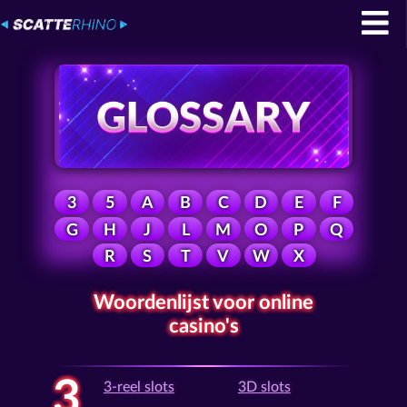
3
5
A
B
C
D
E
F
G
H
J
L
M
O
P
Q
R
S
T
V
W
X
Woordenlijst voor online
casino's
3
3-reel slots
3D slots